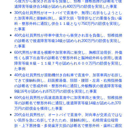
ろ後方から衝突され首等を負傷し、頸椎・腰椎捻挫の診断名で後
遺障害等級併合14級が認められ400万円の賠償を実現した事案
30代会社員男性がオートバイで直進中、無理に右折をしようとし
た加害車両と接触転倒し、歯牙欠損・顎骨折などの重傷を負い歯
科・整形外科に通院し併合１１級となり750万円の賠償を実現し
た事案
40代会社員男性が停車中後方から衝突され首を負傷し、頸椎捻挫
の診断名で後遺障害等級14級が認められ200万円の賠償を実現し
た事案
60代男性が車道を横断中加害車両に衝突し、胸椎圧迫骨折、外傷
性くも膜下出血等の診断名で整形外科と脳神経外科を併用し後遺
障害等級８級－１１級７号が認められ６００万円の賠償を実現し
た事例
40代会社員男性が原動機付き自転車で直進中、加害車両が右折し
てきて接触転倒し、顔面擦過傷、頚部・腰部・左肩・右拇指挫傷
の診断名で形成外科・整形外科に通院し外貌醜状の後遺障害等級
9級16号が認められ875万円の賠償を実現した事案
60代会社員男性が高速道路直進中に加害車両と衝突し、頸椎捻挫
等の診断名で整形外科に通院し後遺障害等級14級が認められ370
万円の賠償金を獲得した事案
20代会社員男性が、オートバイで直進中、対向車が交差点ではな
い箇所を急に右折してきたため、接触転倒し、右橈骨遠位端骨
折・上下唇挫傷・多発歯牙欠損の診断名で整形外科・歯科に通院