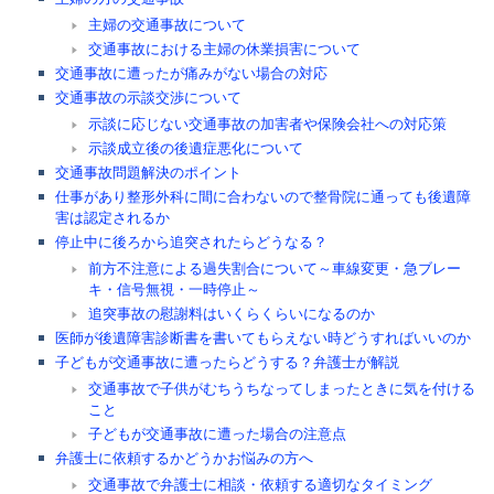
主婦の交通事故について
交通事故における主婦の休業損害について
交通事故に遭ったが痛みがない場合の対応
交通事故の示談交渉について
示談に応じない交通事故の加害者や保険会社への対応策
示談成立後の後遺症悪化について
交通事故問題解決のポイント
仕事があり整形外科に間に合わないので整骨院に通っても後遺障
害は認定されるか
停止中に後ろから追突されたらどうなる？
前方不注意による過失割合について～車線変更・急ブレー
キ・信号無視・一時停止～
追突事故の慰謝料はいくらくらいになるのか
医師が後遺障害診断書を書いてもらえない時どうすればいいのか
子どもが交通事故に遭ったらどうする？弁護士が解説
交通事故で子供がむちうちなってしまったときに気を付ける
こと
子どもが交通事故に遭った場合の注意点
弁護士に依頼するかどうかお悩みの方へ
交通事故で弁護士に相談・依頼する適切なタイミング