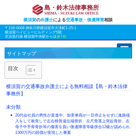
島・鈴木法律事務所
SHIMA・SUZUKI LAW OFFICE
横須賀
の
弁護士
による
交通事故・後遺障害
相談
〒238-0008 神奈川県横須賀市大滝町1-25-1
横須賀ベイビュービルディング5階
京浜急行線 横須賀中央駅から
徒歩7分
サイトマップ
目次
横須賀の交通事故弁護士による無料相談【島・鈴木法律
事務所】
未分類
20代会社員の男性が直進中、加害車両が一旦停止をせずに進路侵
入をして衝突しで左右橈骨遠位端骨折、左尺骨茎上突起骨折、左
母子中手骨骨折等の傷害を負い後遺障害等級併合12級が認められ
1300万円の賠償が実現した事案