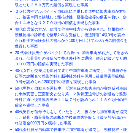
級となり３５０万円の賠償を実現した事案
２０代男性アルバイトが自動車に同乗し直進中に加害車両が右折
し、被害車両と接触して頸椎捻挫・腰椎捻挫等の傷害を負い、併
合１４級となり２７０万円の賠償を実現した事案
40代自営業の方が、信号で停車中後方から追突され、頚椎捻挫・
腰椎捻挫の診断名で整形外科を受信し、後遺障害14級9号が認め
られ相手方保険会社の提示から100万円上げて250万円の賠償金を
獲得した事案
20 代会社員男性がバイクにて右折中に加害車両が右折して巻き込
まれ、仙骨骨折の診断名で整形外科等に通院し併合14級となり約
３００万円の賠償を実現した事例
40代女性が交差点を原付で走行中加害車両に衝突し、脛骨粉砕骨
折等の診断名で整形外科と脳神経外科を併用し後遺障害等級8級
９号が認められ1200万円の賠償を実現した事例
60代男性が自動車を運転中、反対車線の加害車両が突然反対車線
に車線変更し正面衝突となり第１２胸骨圧迫骨折の診断名で整形
外科に通い後遺障害等級１１級７号が認められ１１５０万円の賠
償金を獲得した事案
40代男性が信号待ちをしていたところ、後方から加害車両が追突
し、鎖骨・肋骨骨折の診断名で後遺障害等級１４級９号が認めら
れ賠償金600万円を獲得した事案
50代会社員が自動車で停車中に加害車両が追突し、頸椎捻挫・腰