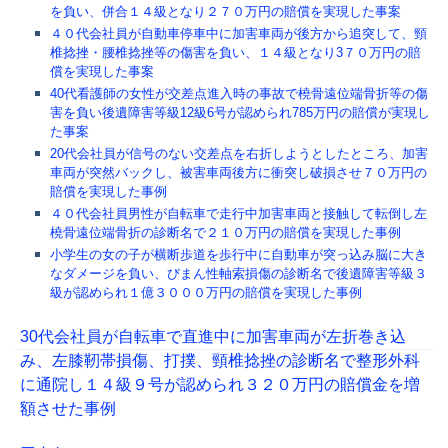
を負い、併合１４級となり２７０万円の賠償を実現した事案
４０代会社員が自動車停車中に加害車両が後方から追突して、頸
椎捻挫・腰椎捻挫等の傷害を負い、１４級となり3７０万円の賠
償を実現した事案
40代看護師の女性が交差点進入時の事故で橈骨遠位端骨折等の傷
害を負い後遺障害等級12級6号が認められ785万円の賠償が実現し
た事案
20代会社員が信号のない交差点を右折しようとしたところ、加害
車両が突然バックし、被害車両後方に衝突し破損させ７０万円の
賠償を実現した事例
４０代会社員男性が自転車で走行中加害車両と接触して転倒し左
橈骨遠位端骨折の診断名で２１０万円の賠償を実現した事例
小学生の女の子が横断歩道を歩行中に自動車が突っ込み脳に大き
なダメージを負い、びまん性軸索損傷の診断名で後遺障害等級３
級が認められ１億３０００万円の賠償を実現した事例
30代会社員が自転車で直進中に加害車両が左折巻き込
み、左膝靭帯損傷、打撲、頸椎捻挫の診断名で整形外科
に通院し１４級９号が認められ３２０万円の賠償金を増
額させた事例