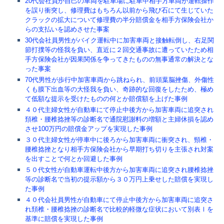
20代会社員が自己の車両を駐車場に駐車中相手方車両が運転操作
を誤り衝突し、修理費はもちろん以前から飛び石にて生じていた
クラックの拡大について修理費の半分賠償金を相手方保険会社か
らの支払いを認めさせた事案
30代会社員男性がバイク運転中に加害車両と接触転倒し、右足関
節打撲等の怪我を負い、直近に２回交通事故に遭っていたため相
手方保険会社が因果関係を争ってきたものの無事通常の解決とな
った事案
70代男性が歩行中加害車両から跳ねられ、前頭葉脳挫傷、外傷性
くも膜下出血等の大怪我を負い、奇跡的な回復をしたため、極め
て低額な提示を受けたものの何とか賠償額を上げた事例
４０代主婦女性が自動車にて停止中後方から加害車両に追突され
頚椎・腰椎捻挫等の診断名で通院慰謝料の増額と主婦休損を認め
させ100万円の賠償金アップを実現した事例
３０代主婦女性が停車中に後ろから加害車両に衝突され、頸椎・
腰椎捻挫となり相手方保険会社から早期打ち切りを主張され対案
を出すことで何とか回避した事例
５０代女性が自動車運転中後方から加害車両に追突され腰椎捻挫
等の診断名で当初の提示額から３０万円上乗せした賠償を実現し
た事例
４０代会社員男性が自動車にて停止中後方から加害車両に追突さ
れ頚椎・腰椎捻挫の診断名で比較的軽微な症状において別表Ⅰを
基準に賠償を実現した事例