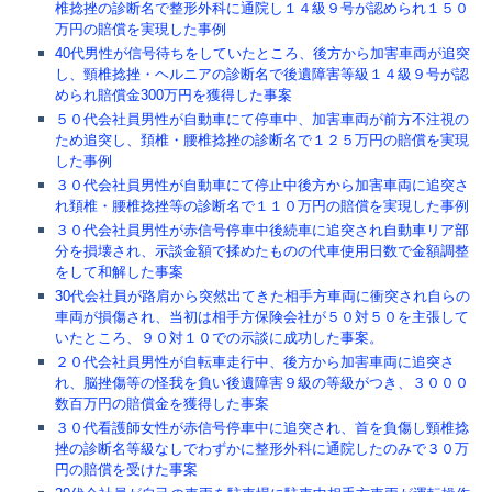
椎捻挫の診断名で整形外科に通院し１４級９号が認められ１５０
万円の賠償を実現した事例
40代男性が信号待ちをしていたところ、後方から加害車両が追突
し、頸椎捻挫・ヘルニアの診断名で後遺障害等級１４級９号が認
められ賠償金300万円を獲得した事案
５０代会社員男性が自動車にて停車中、加害車両が前方不注視の
ため追突し、頚椎・腰椎捻挫の診断名で１２５万円の賠償を実現
した事例
３０代会社員男性が自動車にて停止中後方から加害車両に追突さ
れ頚椎・腰椎捻挫等の診断名で１１０万円の賠償を実現した事例
３０代会社員男性が赤信号停車中後続車に追突され自動車リア部
分を損壊され、示談金額で揉めたものの代車使用日数で金額調整
をして和解した事案
30代会社員が路肩から突然出てきた相手方車両に衝突され自らの
車両が損傷され、当初は相手方保険会社が５０対５０を主張して
いたところ、９０対１０での示談に成功した事案。
２０代会社員男性が自転車走行中、後方から加害車両に追突さ
れ、脳挫傷等の怪我を負い後遺障害９級の等級がつき、３０００
数百万円の賠償金を獲得した事案
３０代看護師女性が赤信号停車中に追突され、首を負傷し頸椎捻
挫の診断名等級なしでわずかに整形外科に通院したのみで３０万
円の賠償を受けた事案