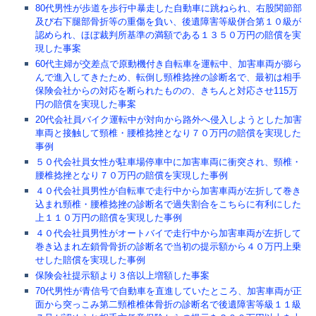
80代男性が歩道を歩行中暴走した自動車に跳ねられ、右股関節部
及び右下腿部骨折等の重傷を負い、後遺障害等級併合第１０級が
認められ、ほぼ裁判所基準の満額である１３５０万円の賠償を実
現した事案
60代主婦が交差点で原動機付き自転車を運転中、加害車両が膨ら
んで進入してきたため、転倒し頸椎捻挫の診断名で、最初は相手
保険会社からの対応を断られたものの、きちんと対応させ115万
円の賠償を実現した事案
20代会社員バイク運転中が対向から路外へ侵入しようとした加害
車両と接触して頸椎・腰椎捻挫となり７０万円の賠償を実現した
事例
５０代会社員女性が駐車場停車中に加害車両に衝突され、頸椎・
腰椎捻挫となり７０万円の賠償を実現した事例
４０代会社員男性が自転車で走行中から加害車両が左折して巻き
込まれ頸椎・腰椎捻挫の診断名で過失割合をこちらに有利にした
上１１０万円の賠償を実現した事例
４０代会社員男性がオートバイで走行中から加害車両が左折して
巻き込まれ左鎖骨骨折の診断名で当初の提示額から４０万円上乗
せした賠償を実現した事例
保険会社提示額より３倍以上増額した事案
70代男性が青信号で自動車を直進していたところ、加害車両が正
面から突っこみ第二頸椎椎体骨折の診断名で後遺障害等級１１級