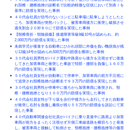
れ頚椎・腰椎捻挫の診断名で比較的軽微な症状において別表Ⅰを
基準に賠償を実現した事例
４０代会社員が信号のないコンビニ駐車場に駐車しようとしたと
ころ、加害車両が突然バックし、被害車両後方に衝突し破損させ
過失割合２０対８０にて賠償を実現した事例
【頸椎骨折・頸髄損傷】後遺障害等級9級10号が認められ、約
2,000万円の賠償を実現した事例
未就学児が後進する自動車にひかれ頭部に外傷を負い醜状痕が残
り12級14号が認められ500万円の賠償を獲得した事例
３０代会社員男性がバイク運転中路肩から後方を注視せずに後進
してきた加害車両と衝突した事故で頚部・腰部を負傷し１６０万
円の賠償を実現した事案
５０代会社員女性が自動車にて停車中、加害車両の前方不注視に
て追突され頸椎捻挫の診断名で９３万円の賠償を実現した例
３０代会社員男性が停車中に後ろから加害車両に衝突され、頸
椎・腰椎捻挫となり１００万円の賠償を実現した事例
４０代会社員女性が下り坂を歩行中後方から走行してきた自動車
が衝突し右肘を負傷し瘢痕が残り５５万円の賠償金を訴訟にて実
現した事案
４０代自動車関連会社社員がバイクに乗り直進中に路肩より加害
車両が前方をまったく注視せず片側三車線道路を横切ろうと発進
し、被害車両と接触して転倒させ、頸椎捻挫・腰椎捻挫等の傷害