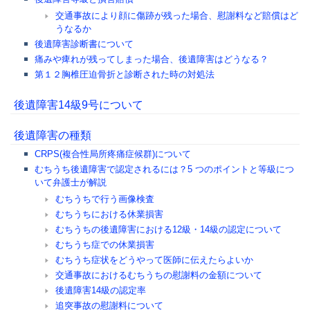
交通事故により顔に傷跡が残った場合、慰謝料など賠償はど
うなるか
後遺障害診断書について
痛みや痺れが残ってしまった場合、後遺障害はどうなる？
第１２胸椎圧迫骨折と診断された時の対処法
後遺障害14級9号について
後遺障害の種類
CRPS(複合性局所疼痛症候群)について
むちうち後遺障害で認定されるには？5 つのポイントと等級につ
いて弁護士が解説
むちうちで行う画像検査
むちうちにおける休業損害
むちうちの後遺障害における12級・14級の認定について
むちうち症での休業損害
むちうち症状をどうやって医師に伝えたらよいか
交通事故におけるむちうちの慰謝料の金額について
後遺障害14級の認定率
追突事故の慰謝料について