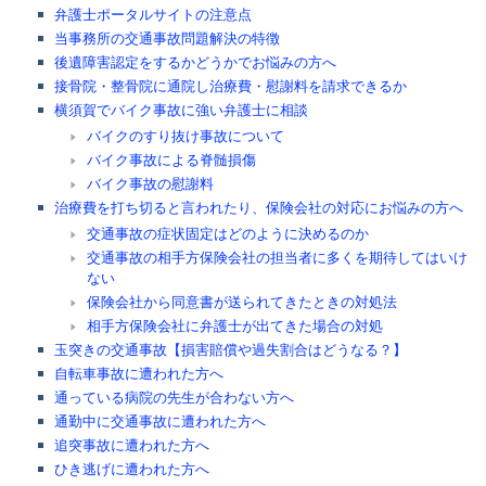
弁護士ポータルサイトの注意点
当事務所の交通事故問題解決の特徴
後遺障害認定をするかどうかでお悩みの方へ
接骨院・整骨院に通院し治療費・慰謝料を請求できるか
横須賀でバイク事故に強い弁護士に相談
バイクのすり抜け事故について
バイク事故による脊髄損傷
バイク事故の慰謝料
治療費を打ち切ると言われたり、保険会社の対応にお悩みの方へ
交通事故の症状固定はどのように決めるのか
交通事故の相手方保険会社の担当者に多くを期待してはいけ
ない
保険会社から同意書が送られてきたときの対処法
相手方保険会社に弁護士が出てきた場合の対処
玉突きの交通事故【損害賠償や過失割合はどうなる？】
自転車事故に遭われた方へ
通っている病院の先生が合わない方へ
通勤中に交通事故に遭われた方へ
追突事故に遭われた方へ
ひき逃げに遭われた方へ