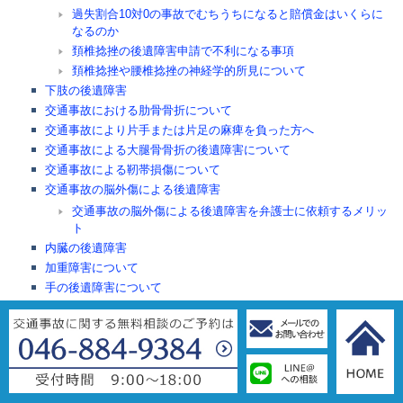
過失割合10対0の事故でむちうちになると賠償金はいくらに
なるのか
頚椎捻挫の後遺障害申請で不利になる事項
頚椎捻挫や腰椎捻挫の神経学的所見について
下肢の後遺障害
交通事故における肋骨骨折について
交通事故により片手または片足の麻痺を負った方へ
交通事故による大腿骨骨折の後遺障害について
交通事故による靭帯損傷について
交通事故の脳外傷による後遺障害
交通事故の脳外傷による後遺障害を弁護士に依頼するメリッ
ト
内臓の後遺障害
加重障害について
手の後遺障害について
眼の後遺障害について
腰の外傷
足指の後遺障害について
非器質性精神障害の後遺障害について
頭部外傷の後遺障害