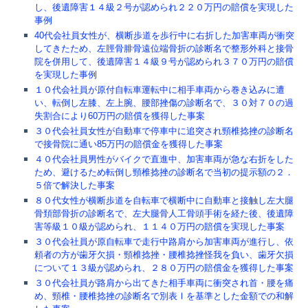
し、後遺障害１４級２号が認められ２２０万円の賠償を実現した
事例
40代会社員女性が、横断歩道を歩行中に右折した加害車両が衝突
してきたため、左脛骨腓骨遠位端骨折の診断名で整形外科と接骨
院を併用して、後遺障害１４級９号が認められ３７０万円の賠償
を実現した事例
１０代会社員が原付自転車運転中に相手車両から巻き込みに遭
い、転倒し左膝、左上腕、腰部挫傷の診断名で、３０対７０の過
失割合により60万円の賠償を獲得した事案
３０代会社員女性が自動車で停車中に追突され頸椎捻挫の診断名
で接骨院に通い85万円の賠償金を獲得した事案
４０代会社員男性がバイクで直進中、加害車両が急な右折をした
ため、避けるため転倒し頸椎捻挫の診断名で当初の提示額の２．
５倍で解決した事案
８０代女性が横断歩道を自転車で横断中に自動車と接触し左大腿
骨頚部骨折の診断名で、左大腿骨人工骨頭手術を経た後、後遺障
害等級１０級が認められ、１１４０万円の賠償を実現した事案
３０代会社員が原自転車で走行中路肩から加害車両が進行し、依
頼者の方が歯牙欠損・頸椎捻挫・腰椎捻挫怪我を負い、歯牙欠損
について１３級が認められ、２８０万円の賠償金を獲得した事案
３０代会社員が路肩から出てきた相手車両に衝突され首・腰を痛
め、頸椎・腰椎捻挫の診断名で別表Ⅰを基準とした金額での和解