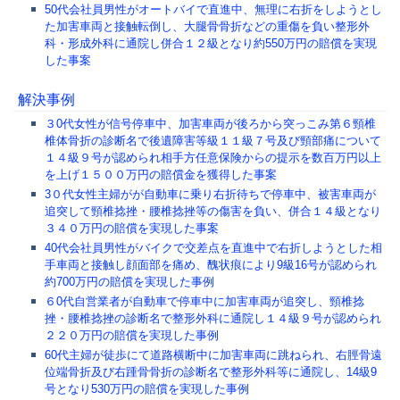
50代会社員男性がオートバイで直進中、無理に右折をしようとし
た加害車両と接触転倒し、大腿骨骨折などの重傷を負い整形外
科・形成外科に通院し併合１２級となり約550万円の賠償を実現
した事案
解決事例
３0代女性が信号停車中、加害車両が後ろから突っこみ第６頸椎
椎体骨折の診断名で後遺障害等級１１級７号及び頸部痛について
１４級９号が認められ相手方任意保険からの提示を数百万円以上
を上げ１５００万円の賠償金を獲得した事案
3０代女性主婦がが自動車に乗り右折待ちで停車中、被害車両が
追突して頸椎捻挫・腰椎捻挫等の傷害を負い、併合１４級となり
３４０万円の賠償を実現した事案
40代会社員男性がバイクで交差点を直進中で右折しようとした相
手車両と接触し顔面部を痛め、醜状痕により9級16号が認められ
約700万円の賠償を実現した事例
６0代自営業者が自動車で停車中に加害車両が追突し、頸椎捻
挫・腰椎捻挫の診断名で整形外科に通院し１４級９号が認められ
２２０万円の賠償を実現した事例
60代主婦が徒歩にて道路横断中に加害車両に跳ねられ、右脛骨遠
位端骨折及び右踵骨骨折の診断名で整形外科等に通院し、14級9
号となり530万円の賠償を実現した事例