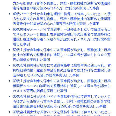
方から衝突され首等を負傷し、頸椎・腰椎捻挫の診断名で後遺障
害等級併合14級が認められ425万円の賠償を実現した事案
40代パート女性が自動車を運転中信号にて停車していたところ後
方から衝突され首等を負傷し、頸椎・腰椎捻挫の診断名で後遺障
害等級併合14級が認められ425万円の賠償を実現した事案
60代男性がオートバイで直進中、一旦停止をしないで脇道から出
てきたタクシーと接触し右肩鎖関節脱臼等の診断名で整形外科に
通院し後遺障害等級１２級５号が認められ７００万円の賠償を実
現した事例
50代主婦が自動車で停車中に加害車両が追突し、頸椎捻挫・腰椎
捻挫の診断名で整形外科に通院し１４級９号が認められ３００万
円の賠償を実現した事例
60代会社員男性が徒歩にて道路横断中に加害車両に跳ねられ、右
拇指靱帯損傷・左第５中足骨折の診断名で整形外科等に通院し併
合14級となり215万円の賠償を実現した事例
30代主婦が自動車で停車中に加害車両が追突し、腰椎捻挫・腰椎
椎間板ヘルニアの診断名で整形外科に通院し１４級９号が認めら
れ３１５万円の賠償を実現した事例
30代会社員女性が原付バイクを運転中信号にて停車していたとこ
ろ後方から衝突され首等を負傷し、頸椎・腰椎捻挫の診断名で後
遺障害等級併合14級が認められ350万円の賠償を実現した事案
30代会社員女性が原付バイクを運転中信号にて停車していたとこ