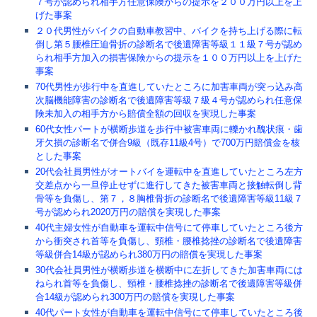
７号が認められ相手方任意保険からの提示を２００万円以上を上
げた事案
２０代男性がバイクの自動車教習中、バイクを持ち上げる際に転
倒し第５腰椎圧迫骨折の診断名で後遺障害等級１１級７号が認め
られ相手方加入の損害保険からの提示を１００万円以上を上げた
事案
70代男性が歩行中を直進していたところに加害車両が突っ込み高
次脳機能障害の診断名で後遺障害等級７級４号が認められ任意保
険未加入の相手方から賠償全額の回収を実現した事案
60代女性パートが横断歩道を歩行中被害車両に轢かれ醜状痕・歯
牙欠損の診断名で併合9級（既存11級4号）で700万円賠償金を核
とした事案
20代会社員男性がオートバイを運転中を直進していたところ左方
交差点から一旦停止せずに進行してきた被害車両と接触転倒し背
骨等を負傷し、第７，８胸椎骨折の診断名で後遺障害等級11級７
号が認められ2020万円の賠償を実現した事案
40代主婦女性が自動車を運転中信号にて停車していたところ後方
から衝突され首等を負傷し、頸椎・腰椎捻挫の診断名で後遺障害
等級併合14級が認められ380万円の賠償を実現した事案
30代会社員男性が横断歩道を横断中に左折してきた加害車両には
ねられ首等を負傷し、頸椎・腰椎捻挫の診断名で後遺障害等級併
合14級が認められ300万円の賠償を実現した事案
40代パート女性が自動車を運転中信号にて停車していたところ後