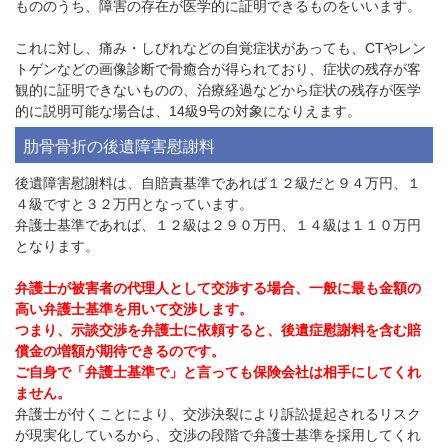
もののうち、障害の存在が医学的に証明できるものをいいます。
これに対し、痛み・しびれなどの自覚症状があっても、CTやレン
トゲンなどの画像診断で骨癒合が得られており、症状の残存が客
観的に証明できないものの、治療経過などから症状の残存が医学
的に説明可能な場合は、14級9号の対象になりえます。
肋骨骨折の後遺障害慰謝料
後遺障害慰謝料は、自賠責基準であれば１２級だと９４万円、１
４級ですと３２万円となっています。
弁護士基準であれば、１２級は２９０万円、１４級は１１０万円
となります。
弁護士が被害者の代理人として交渉する場合、一般に最も金額の
高い弁護士基準を用いて交渉します。
つまり、示談交渉を弁護士に依頼すると、後遺症慰謝料を含む賠
償金の増額が期待できるのです。
ご自身で「弁護士基準で」と言っても保険会社は相手にしてくれ
ません。
弁護士が付くことにより、交渉決裂により訴訟提起されるリスク
が現実化しているから、交渉の段階で弁護士基準を採用してくれ