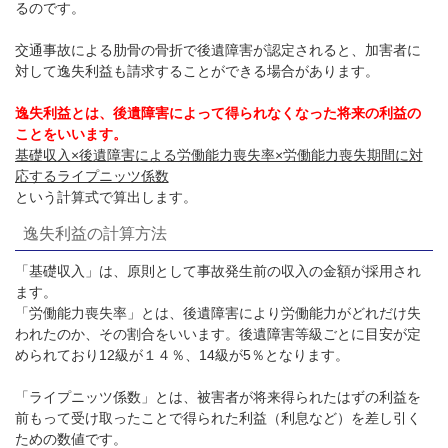
るのです。
交通事故による肋骨の骨折で後遺障害が認定されると、加害者に
対して逸失利益も請求することができる場合があります。
逸失利益とは、後遺障害によって得られなくなった将来の利益の
ことをいいます。
基礎収入×後遺障害による労働能力喪失率×労働能力喪失期間に対
応するライプニッツ係数
という計算式で算出します。
逸失利益の計算方法
「基礎収入」は、原則として事故発生前の収入の金額が採用され
ます。
「労働能力喪失率」とは、後遺障害により労働能力がどれだけ失
われたのか、その割合をいいます。後遺障害等級ごとに目安が定
められており12級が１４％、14級が5％となります。
「ライプニッツ係数」とは、被害者が将来得られたはずの利益を
前もって受け取ったことで得られた利益（利息など）を差し引く
ための数値です。