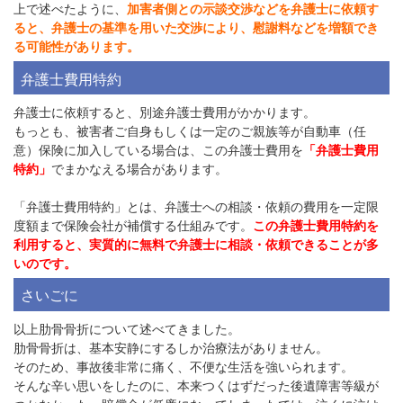
上で述べたように、
加害者側との示談交渉などを弁護士に依頼す
ると、弁護士の基準を用いた交渉により、慰謝料などを増額でき
る可能性があります。
弁護士費用特約
弁護士に依頼すると、別途弁護士費用がかかります。
もっとも、被害者ご自身もしくは一定のご親族等が自動車（任
意）保険に加入している場合は、この弁護士費用を
「弁護士費用
特約」
でまかなえる場合があります。
「弁護士費用特約」とは、弁護士への相談・依頼の費用を一定限
度額まで保険会社が補償する仕組みです。
この弁護士費用特約を
利用すると、実質的に無料で弁護士に相談・依頼できることが多
いのです。
さいごに
以上肋骨骨折について述べてきました。
肋骨骨折は、基本安静にするしか治療法がありません。
そのため、事故後非常に痛く、不便な生活を強いられます。
そんな辛い思いをしたのに、本来つくはずだった後遺障害等級が