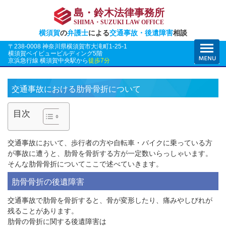
島・鈴木法律事務所
SHIMA・SUZUKI LAW OFFICE
横須賀
の
弁護士
による
交通事故・後遺障害
相談
〒238-0008 神奈川県横須賀市大滝町1-25-1
横須賀ベイビュービルディング5階
京浜急行線 横須賀中央駅から
徒歩7分
交通事故における肋骨骨折について
目次
交通事故において、歩行者の方や自転車・バイクに乗っている方
が事故に遭うと、肋骨を骨折する方が一定数いらっしゃいます。
そんな肋骨骨折についてここで述べていきます。
肋骨骨折の後遺障害
交通事故で肋骨を骨折すると、骨が変形したり、痛みやしびれが
残ることがあります。
肋骨の骨折に関する後遺障害は