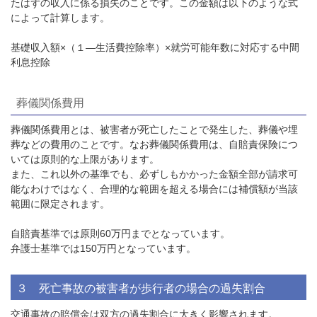
たはずの収入に係る損失のことです。この金額は以下のような式
によって計算します。
基礎収入額×（１―生活費控除率）×就労可能年数に対応する中間
利息控除
葬儀関係費用
葬儀関係費用とは、被害者が死亡したことで発生した、葬儀や埋
葬などの費用のことです。なお葬儀関係費用は、自賠責保険につ
いては原則的な上限があります。
また、これ以外の基準でも、必ずしもかかった金額全部が請求可
能なわけではなく、合理的な範囲を超える場合には補償額が当該
範囲に限定されます。
自賠責基準では原則
60
万円までとなっています。
弁護士基準では
150
万円となっています。
３ 死亡事故の被害者が歩行者の場合の過失割合
交通事故の賠償金は双方の過失割合に大きく影響されます。