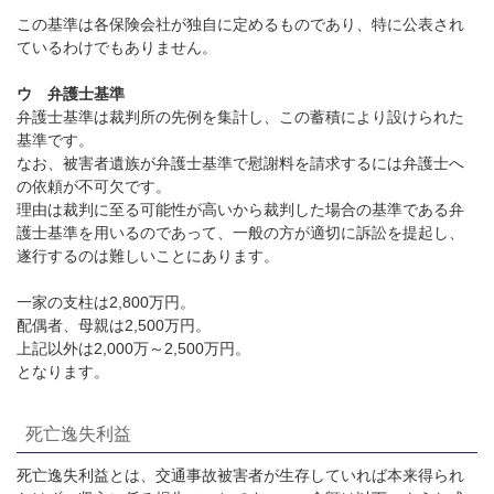
この基準は各保険会社が独自に定めるものであり、特に公表され
ているわけでもありません。
ウ 弁護士基準
弁護士基準は裁判所の先例を集計し、この蓄積により設けられた
基準です。
なお、被害者遺族が弁護士基準で慰謝料を請求するには弁護士へ
の依頼が不可欠です。
理由は裁判に至る可能性が高いから裁判した場合の基準である弁
護士基準を用いるのであって、一般の方が適切に訴訟を提起し、
遂行するのは難しいことにあります。
一家の支柱は
2,800
万円。
配偶者、母親は
2,500
万円。
上記以外は
2,000
万～
2,500
万円。
となります。
死亡逸失利益
死亡逸失利益とは、交通事故被害者が生存していれば本来得られ