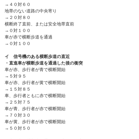
→４０対６０
地帯のない道路の中央寄り
→２０対８０
横断終了直前、または安全地帯直前
→０対１００
車が赤で横断歩道を通過
→０対１００
イ 信号機のある横断歩道の直近
・直進車が横断歩道を通過した後の衝突
車が赤、歩行者が青で横断開始
→５対９５
車が赤、歩行者が黄で横断開始
→１５対８５
車、歩行者ともに赤で横断開始
→２５対７５
車が青、歩行者が赤で横断開始
→７０対３０
車が黄、歩行者が赤で横断開始
→５０対５０