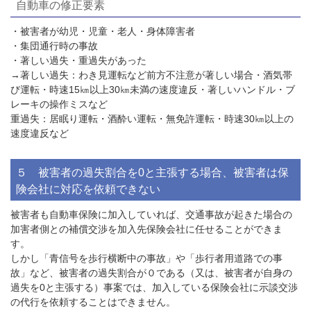
自動車の修正要素
・被害者が幼児・児童・老人・身体障害者
・集団通行時の事故
・著しい過失・重過失があった
→著しい過失：わき見運転など前方不注意が著しい場合・酒気帯
び運転・時速
15
㎞以上
30
㎞未満の速度違反・著しいハンドル・ブ
レーキの操作ミスなど
重過失：居眠り運転・酒酔い運転・無免許運転・時速
30
㎞以上の
速度違反など
５ 被害者の過失割合を
0
と主張する場合、被害者は保
険会社に対応を依頼できない
被害者も自動車保険に加入していれば、交通事故が起きた場合の
加害者側との補償交渉を加入先保険会社に任せることができま
す。
しかし「青信号を歩行横断中の事故」や「歩行者用道路での事
故」など、被害者の過失割合が０である（又は、被害者が自身の
過失を
0
と主張する）事案では、加入している保険会社に示談交渉
の代行を依頼することはできません。