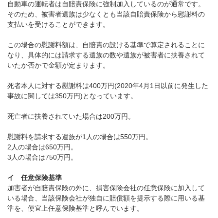
自動車の運転者は自賠責保険に強制加入しているのが通常です。
そのため、被害者遺族は少なくとも当該自賠責保険から慰謝料の
支払いを受けることができます。
この場合の慰謝料額は、自賠責の設ける基準で算定されることに
なり、具体的には請求する遺族の数や遺族が被害者に扶養されて
いたか否かで金額が定まります。
死者本人に対する慰謝料は
400
万円
(2020
年
4
月
1
日以前に発生した
事故に関しては
350
万円
)
となっています。
死亡者に扶養されていた場合は
200
万円。
慰謝料を請求する遺族が
1
人の場合は
550
万円。
2
人の場合は
650
万円。
3
人の場合は
750
万円。
イ 任意保険基準
加害者が自賠責保険の外に、損害保険会社の任意保険に加入して
いる場合、当該保険会社が独自に賠償額を提示する際に用いる基
準を、便宜上任意保険基準と呼んでいます。