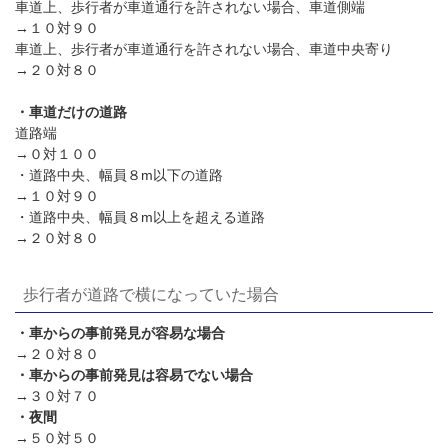
車道上、歩行者が車道通行を許されない場合、車道側端
→１０対９０
車道上、歩行者が車道通行を許されない場合、車道中央寄り
→２０対８０
・車道だけの道路
道路端
→０対１００
・道路中央、幅員８
m
以下の道路
→１０対９０
・道路中央、幅員８
m
以上を超える道路
→２０対８０
歩行者が道路で横になっていた場合
・車からの事前発見が容易な場合
→２０対８０
・車からの事前発見は容易でない場合
→３０対７０
・夜間
→５０対５０