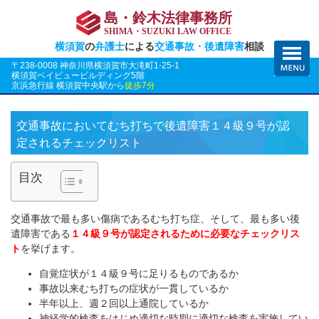
島・鈴木法律事務所
SHIMA・SUZUKI LAW OFFICE
横須賀
の
弁護士
による
交通事故・後遺障害
相談
〒238-0008 神奈川県横須賀市大滝町1-25-1
横須賀ベイビュービルディング5階
京浜急行線 横須賀中央駅から
徒歩7分
交通事故においてむち打ちで後遺障害１４級９号が認
定されるチェックリスト
目次
交通事故で最も多い傷病であるむち打ち症、そして、最も多い後
遺障害である
１４級９号が認定されるために必要なチェックリス
ト
を挙げます。
自覚症状が１４級９号に足りるものであるか
事故以来むち打ちの症状が一貫しているか
半年以上、週２回以上通院しているか
神経学的検査をはじめ適切な時期に適切な検査を実施してい