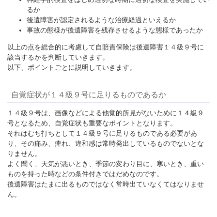
るか
後遺障害が認定されるような治療経過といえるか
事故の態様が後遺障害を残存させるような態様であったか
以上の点を総合的に考慮して自賠責保険は後遺障害１４級９号に
該当するかを判断していきます。
以下、ポイントごとに説明していきます。
自覚症状が１４級９号に足りるものであるか
１４級９号は、画像などによる他覚的所見がないために１４級９
号となるため、自覚症状も重要なポイントとなります。
それはむち打ちとして１４級９号に足りるものである必要があ
り、その痛み、痺れ、違和感は常時発出しているものでないとな
りません。
よく聞く、天気が悪いとき、季節の変わり目に、寒いとき、重い
ものを持った時などの条件付きではだめなのです。
後遺障害はたまに出るものではなく常時出ていなくてはなりませ
ん。