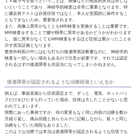
１４級９号を狙うということは、画像などの他覚的所見は存しな
いということであり、神経学的検査は非常に重要となります。特
に腱反射テストは自覚症状ではなく、本人が意図的に操作するこ
ともできないため、重要視されます。
また、画像上異常がなくとも
MRI
検査を実施することは重要です。
MRI
検査をすることで腱や靱帯に異常があるかどうかがわかります
し、仮に異常がなくても
MRI
検査をするほど症状は重かったことを
示す状況証拠となります。
整形外科医の中にはむち打ちの後遺障害診断書なのに、神経学的
検査を一切しない場合もあるので注意が必要です。それでは認定
されるはずの後遺障害も非該当になってしまいかねません。
後遺障害が認定されるような治療経過といえるか
例えば、事故直後から症状固定まで、ずっと、電気、ホットパッ
クだけをひたすら行っていた場合、症状は大したことがないと思
われてしまいます。
実際にあった事例ですが、何の変更もなく同じ内容の治療を数か
月繰り返し、痛み回復と自らカルテに記載しながら、延々と同じ
治療をしていた病院もありました。
このような治療では本当は後遺障害が認定されるような症状でも