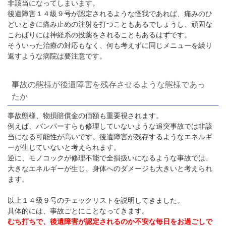
非該当になってしまいます。
後遺障害１４級９号が認定されるような怪我であれば、痛みのひ
どいときに痛み止めの注射を打つこともあるでしょうし、頑固な
こわばりには神経系の投薬をされることもあるはずです。
そういった治療の対応もなく、何も考えずに同じメニューを繰り
返すような病院は要注意です。
事故の態様が後遺障害を残存させるような態様であっ
たか
事故態様、物損賠償金の価額も重要視されます。
例えば、バンパーすらも修理していないような追突事故では非該
当になる可能性が高いです。後遺障害が残存するようなエネルギ
ーが生じていないと考えられます。
逆に、モノコックが修理不能で全損扱いになるような事故では、
大きなエネルギーが生じ、身体へのダメージも大きいと考えられ
ます。
以上１４級９号のチェックリストを説明してきました。
具体的には、事故ごとにことなってきます。
むち打ちで、後遺障害が認定されるのか不安な毎日をお過ごしで