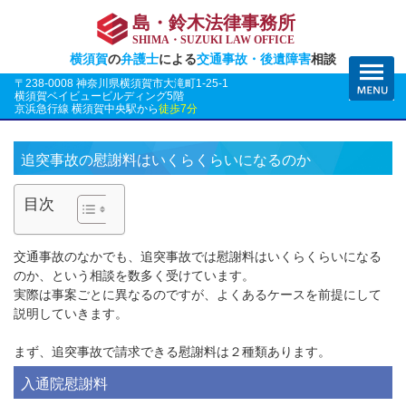
島・鈴木法律事務所
SHIMA・SUZUKI LAW OFFICE
横須賀
の
弁護士
による
交通事故・後遺障害
相談
〒238-0008 神奈川県横須賀市大滝町1-25-1
横須賀ベイビュービルディング5階
京浜急行線 横須賀中央駅から
徒歩7分
追突事故の慰謝料はいくらくらいになるのか
目次
交通事故のなかでも、追突事故では慰謝料はいくらくらいになる
のか、という相談を数多く受けています。
実際は事案ごとに異なるのですが、よくあるケースを前提にして
説明していきます。
まず、追突事故で請求できる慰謝料は２種類あります。
入通院慰謝料