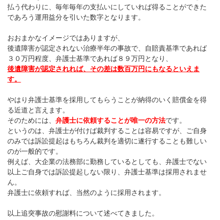
払う代わりに、毎年毎年の支払いにしていれば得ることができた
であろう運用益分を引いた数字となります。
おおまかなイメージではありますが、
後遺障害が認定されない治療半年の事故で、自賠責基準であれば
３０万円程度、弁護士基準であれば８９万円となり、
後遺障害が認定されれば、その差は数百万円にもなるといえま
す。
やはり弁護士基準を採用してもらうことが納得のいく賠償金を得
る近道と言えます。
そのためには、
弁護士に依頼することが唯一の方法
です。
というのは、弁護士が付けば裁判することは容易ですが、ご自身
のみでは訴訟提起はもちろん裁判を適切に遂行することも難しい
のが一般的です。
例えば、大企業の法務部に勤務しているとしても、弁護士でない
以上ご自身では訴訟提起しない限り、弁護士基準は採用されませ
ん。
弁護士に依頼すれば、当然のように採用されます。
以上追突事故の慰謝料について述べてきました。