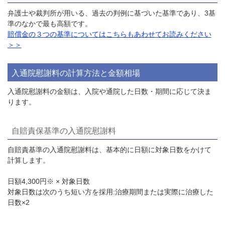
弁護士や裁判所が用いる、過去の判例に基づいた基準であり、
3
基
準のなかで最も高額です。
賠償金の３つの基準についてはこちらもあわせてお読みください
＞＞
入通院慰謝料の計算方法と金額相場
入通院慰謝料の金額は、入院や通院した日数・期間に応じて決ま
ります。
自賠責保基準の入通院慰謝料
自賠責基準の入通院慰謝料は、基本的に日額に対象日数をかけて
計算します。
日額
4,300
円
※ ×
対象日数
対象日数は次のうち短い方を採用:治療期間または実際に治療した
日数×
2