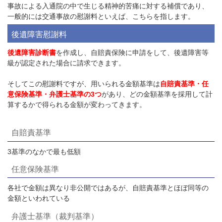
事故による入通院の中で生じる精神的苦痛に対する補償であり、
一般的には交通事故の慰謝料といえば、こちらを指します。
後遺障害慰謝料
後遺障害診断書
を作成し、自賠責保険に申請をして、後遺障害等
級が認定された場合に請求できます。
そしてこの慰謝料ですが、用いられる金額基準は
自賠責基準・任
意保険基準・弁護士基準の3つ
があり、どの金額基準を採用して計
算するかで得られる金額が変わってきます。
自賠責基準
3
基準のなかで最も低額
任意保険基準
各社で金額は異なり非公開ではあるが、自賠責基準とほぼ同等の
金額といわれている
弁護士基準（裁判基準）