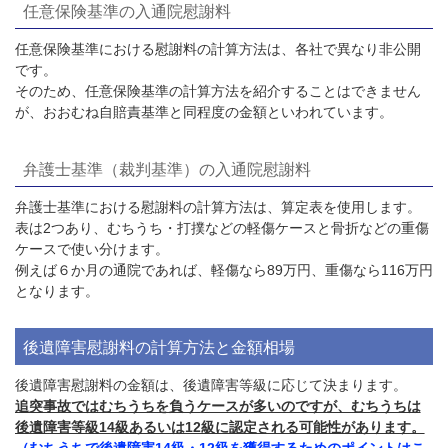
任意保険基準の入通院慰謝料
任意保険基準における慰謝料の計算方法は、各社で異なり非公開
です。
そのため、任意保険基準の計算方法を紹介することはできません
が、おおむね自賠責基準と同程度の金額といわれています。
弁護士基準（裁判基準）の入通院慰謝料
弁護士基準における慰謝料の計算方法は、算定表を使用します。
表は
2
つあり、むちうち・打撲などの軽傷ケースと骨折などの重傷
ケースで使い分けます。
例えば６か月の通院であれば、軽傷なら
89
万円、重傷なら
116
万円
となります。
後遺障害慰謝料の計算方法と金額相場
後遺障害慰謝料の金額は、後遺障害等級に応じて決まります。
追突事故ではむちうちを負うケースが多いのですが、むちうちは
後遺障害等級14級あるいは12級に認定される可能性があります。
（むちうちで後遺障害14級・12級を獲得するためのポイントはこ