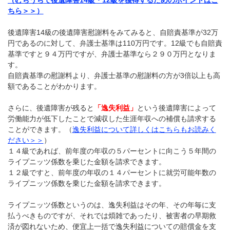
ちら＞＞）
後遺障害
14
級の後遺障害慰謝料をみてみると、自賠責基準が
32
万
円であるのに対して、弁護士基準は
110
万円です。
12
級でも自賠責
基準ですと９４万円ですが、弁護士基準なら２９０万円となりま
す。
自賠責基準の慰謝料より、弁護士基準の慰謝料の方が
3
倍以上も高
額であることがわかります。
さらに、後遺障害が残ると
「逸失利益」
という後遺障害によって
労働能力が低下したことで減収した生涯年収への補償も請求する
ことができます。（
逸失利益について詳しくはこちらもお読みく
ださい＞＞
）
１４級であれば、前年度の年収の５パーセントに向こう５年間の
ライプニッツ係数を乗じた金額を請求できます。
１２級ですと、前年度の年収の１４パーセントに就労可能年数の
ライプニッツ係数を乗じた金額を請求できます。
ライプニッツ係数というのは、逸失利益はその年、その年毎に支
払うべきものですが、それでは煩雑であったり、被害者の早期救
済が図れないため、便宜上一括で逸失利益についての賠償金を支