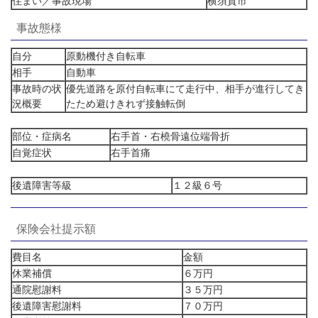
住まい／事故現場
横須賀市
事故態様
自分
原動機付き自転車
相手
自動車
事故時の状
優先道路を原付自転車にて走行中、相手が進行してき
況概要
たため避けきれず接触転倒
部位・症病名
右手首・右橈骨遠位端骨折
自覚症状
右手首痛
後遺障害等級
１２級６号
保険会社提示額
費目名
金額
休業補償
６万円
通院慰謝料
３５万円
後遺障害慰謝料
７０万円