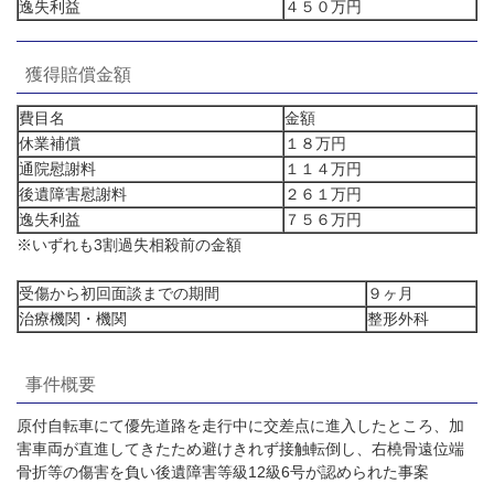
逸失利益
４５０万円
獲得賠償金額
費目名
金額
休業補償
１８万円
通院慰謝料
１１４万円
後遺障害慰謝料
２６１万円
逸失利益
７５６万円
※いずれも3割過失相殺前の金額
受傷から初回面談までの期間
９ヶ月
治療機関・機関
整形外科
事件概要
原付自転車にて優先道路を走行中に交差点に進入したところ、加
害車両が直進してきたため避けきれず接触転倒し、右橈骨遠位端
骨折等の傷害を負い後遺障害等級12級6号が認められた事案