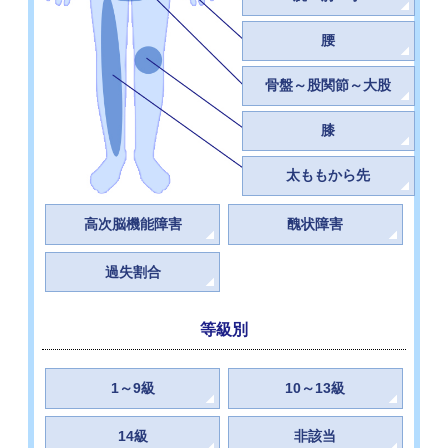
腰
骨盤～股関節～大股
膝
太ももから先
高次脳機能障害
醜状障害
過失割合
等級別
1～9級
10～13級
14級
非該当