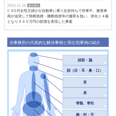
2024.11.26
解決事例
3０代女性主婦がが自動車に乗り右折待ちで停車中、被害車
両が追突して頸椎捻挫・腰椎捻挫等の傷害を負い、併合１４級
となり３４０万円の賠償を実現した事案
当事務所の代表的な解決事例と部位別事例の紹介
頭部・脳
顔（目・耳・鼻・口）
首
肩
脊髄、脊柱
腕・肘・手