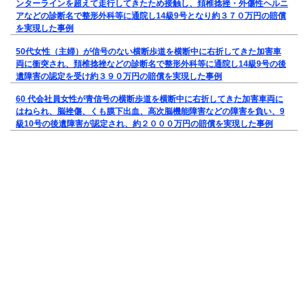
ンターラインを超えて走行してきたため接触し、頚椎捻挫・外傷性ヘルニ
アなどの診断名で整形外科等に通院し14級9号となり約３７０万円の賠償
を実現した事例
50代女性（主婦）が信号のない横断歩道を横断中に右折してきた加害車
両に衝突され、頚椎捻挫などの診断名で整形外科等に通院し14級9号の後
遺障害の認定を受け約３９０万円の賠償を実現した事例
60 代会社員女性が青信号の横断歩道を横断中に右折してきた加害車両に
はねられ、脳挫傷、くも膜下出血、高次脳機能障害などの障害を負い、9
級10号の後遺障害が認定され、約２０００万円の賠償を実現した事例