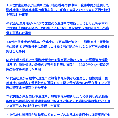
3０代女性主婦がが自動車に乗り右折待ちで停車中、被害車両が追突して
頸椎捻挫・腰椎捻挫等の傷害を負い、併合１４級となり３４０万円の賠償
を実現した事案
40代会社員男性がバイクで交差点を直進中で右折しようとした相手車両
と接触し顔面部を痛め、醜状痕により9級16号が認められ約700万円の賠
償を実現した事例
６0代自営業者が自動車で停車中に加害車両が追突し、頸椎捻挫・腰椎捻
挫の診断名で整形外科に通院し１４級９号が認められ２２０万円の賠償を
実現した事例
60代主婦が徒歩にて道路横断中に加害車両に跳ねられ、右脛骨遠位端骨
折及び右踵骨骨折の診断名で整形外科等に通院し、14級9号となり530万
円の賠償を実現した事例
50代会社員が自動車で直進中に加害車両が横から追突し、頸椎捻挫・腰
椎捻挫の診断名で整形外科に通院し１４級９号が認められ受任後１００万
円の賠償金を増額させた事例
70代男性が原付自転車直進中、加害車両が右折したため衝突し高次脳機
能障害の診断名で後遺障害等級７級４号が認められ満額の慰謝料など１０
００万円以上の賠償金を実現した事案
４０代会社員男性が自動車にて右カーブの上り坂を走行中に加害車両がセ