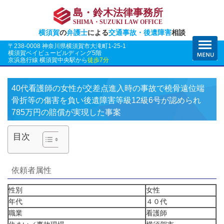
島・鈴木法律事務所
SHIMA・SUZUKI LAW OFFICE
横須賀
の
弁護士
による
交通事故・後遺障害
相談
〒238-0008 神奈川県横須賀市大滝町1-25-1
横須賀ベイビュービルディング5階
京浜急行線 横須賀中央駅から
徒歩7分
40代看護師の女性が交差点進入時の事故で橈骨遠位端
骨折等の傷害を負い後遺障害等級12級6号が認められ
785万円の賠償が実現した事案
目次
依頼者属性
性別
女性
年代
４０代
職業
看護師