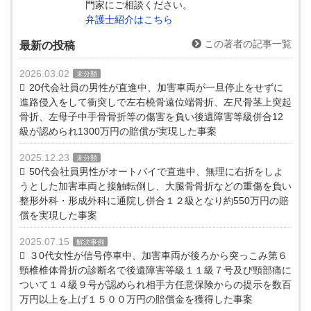
門家にご相談ください。
弁護士紹介はこちら
この著者の記事一覧
最新の投稿
2026.03.02
未分類
20代会社員の男性が直進中、加害車両が一旦停止をせずに
進路侵入をして衝突しで左右橈骨遠位端骨折、左尺骨茎上突起
骨折、左母子中手骨骨折等の傷害を負い後遺障害等級併合12
級が認められ1300万円の賠償が実現した事案
2025.12.23
未分類
50代会社員男性がオートバイで直進中、無理に右折をしよ
うとした加害車両と接触転倒し、大腿骨骨折などの重傷を負い
整形外科・形成外科に通院し併合１２級となり約550万円の賠
償を実現した事案
2025.07.15
解決事例
３0代女性が信号停車中、加害車両が後ろから突っこみ第６
頸椎椎体骨折の診断名で後遺障害等級１１級７号及び頸部痛に
ついて１４級９号が認められ相手方任意保険からの提示を数百
万円以上を上げ１５００万円の賠償金を獲得した事案