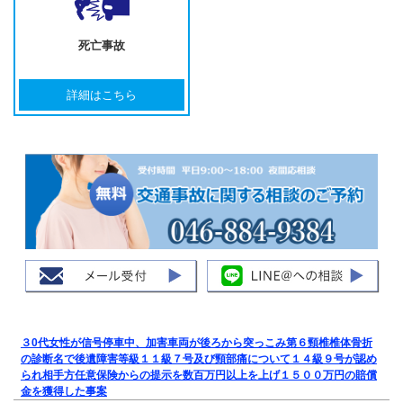
死亡事故
詳細はこちら
３0代女性が信号停車中、加害車両が後ろから突っこみ第６頸椎椎体骨折
の診断名で後遺障害等級１１級７号及び頸部痛について１４級９号が認め
られ相手方任意保険からの提示を数百万円以上を上げ１５００万円の賠償
金を獲得した事案