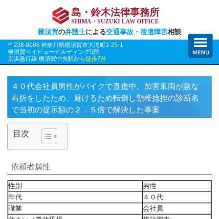
島・鈴木法律事務所
SHIMA・SUZUKI LAW OFFICE
横須賀
の
弁護士
による
交通事故・後遺障害
相談
〒238-0008 神奈川県横須賀市大滝町1-25-1
横須賀ベイビュービルディング5階
京浜急行線 横須賀中央駅から
徒歩7分
４０代会社員男性がバイクで直進中、加害車両が急な
右折をしたため、避けるため転倒し頸椎捻挫の診断名
で当初の提示額の２．５倍で解決した事案
目次
依頼者属性
性別
男性
年代
４０代
職業
会社員