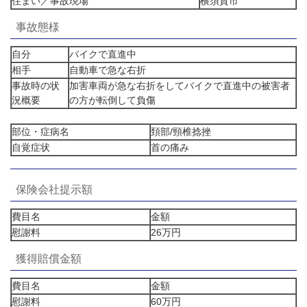
住まい／事故現場
横須賀市
事故態様
自分
バイクで直進中
相手
自動車で急な右折
事故時の状
加害車両が急な右折をしてバイクで直進中の被害者
況概要
の方が転倒して負傷
部位・症病名
頚部/頸椎捻挫
自覚症状
首の痛み
保険会社提示額
費目名
金額
慰謝料
26万円
獲得賠償金額
費目名
金額
慰謝料
60万円