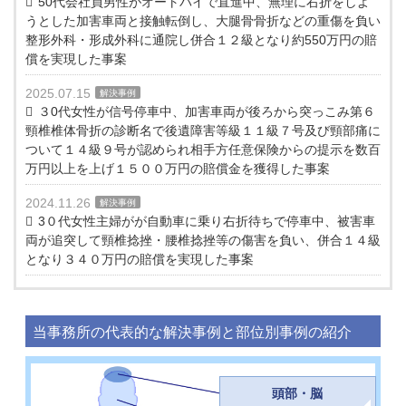
50代会社員男性がオートバイで直進中、無理に右折をしよ
うとした加害車両と接触転倒し、大腿骨骨折などの重傷を負い
整形外科・形成外科に通院し併合１２級となり約550万円の賠
償を実現した事案
2025.07.15
解決事例
３0代女性が信号停車中、加害車両が後ろから突っこみ第６
頸椎椎体骨折の診断名で後遺障害等級１１級７号及び頸部痛に
ついて１４級９号が認められ相手方任意保険からの提示を数百
万円以上を上げ１５００万円の賠償金を獲得した事案
2024.11.26
解決事例
3０代女性主婦がが自動車に乗り右折待ちで停車中、被害車
両が追突して頸椎捻挫・腰椎捻挫等の傷害を負い、併合１４級
となり３４０万円の賠償を実現した事案
当事務所の代表的な解決事例と部位別事例の紹介
頭部・脳