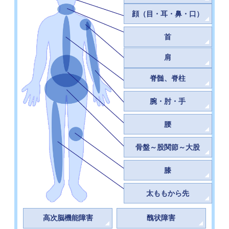
顔（目・耳・鼻・口）
首
肩
脊髄、脊柱
腕・肘・手
腰
骨盤～股関節～大股
膝
太ももから先
高次脳機能障害
醜状障害