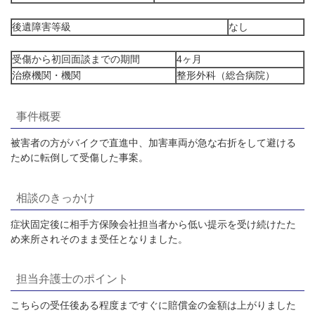
後遺障害等級
なし
受傷から初回面談までの期間
4ヶ月
治療機関・機関
整形外科（総合病院）
事件概要
被害者の方がバイクで直進中、加害車両が急な右折をして避ける
ために転倒して受傷した事案。
相談のきっかけ
症状固定後に相手方保険会社担当者から低い提示を受け続けたた
め来所されそのまま受任となりました。
担当弁護士のポイント
こちらの受任後ある程度まですぐに賠償金の金額は上がりました