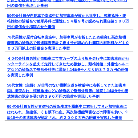
折及び右踵骨骨折の診断名で整形外科等に通院し、14級9号となり530万
円の賠償を実現した事例
50代会社員が自動車で直進中に加害車両が横から追突し、頸椎捻挫・腰
椎捻挫の診断名で整形外科に通院し１４級９号が認められ受任後１００万
円の賠償金を増額させた事例
70代男性が原付自転車直進中、加害車両が右折したため衝突し高次脳機
能障害の診断名で後遺障害等級７級４号が認められ満額の慰謝料など１０
００万円以上の賠償金を実現した事案
４０代会社員男性が自動車にて右カーブの上り坂を走行中に加害車両がセ
ンターラインを超えて走行してきたため接触し、頚椎捻挫・外傷性ヘルニ
アなどの診断名で整形外科等に通院し14級9号となり約３７０万円の賠償
を実現した事例
50代女性（主婦）が信号のない横断歩道を横断中に右折してきた加害車
両に衝突され、頚椎捻挫などの診断名で整形外科等に通院し14級9号の後
遺障害の認定を受け約３９０万円の賠償を実現した事例
60 代会社員女性が青信号の横断歩道を横断中に右折してきた加害車両に
はねられ、脳挫傷、くも膜下出血、高次脳機能障害などの障害を負い、9
級10号の後遺障害が認定され、約２０００万円の賠償を実現した事例