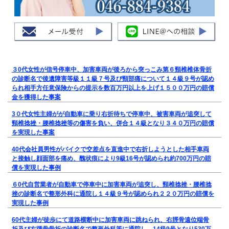
３0代女性が信号停車中、加害車両が後ろから突っこみ第６頸椎椎体骨折
の診断名で後遺障害等級１１級７号及び頸部痛について１４級９号が認め
られ相手方任意保険からの提示を数百万円以上を上げ１５００万円の賠償
金を獲得した事案
3０代女性主婦がが自動車に乗り右折待ちで停車中、被害車両が追突して
頸椎捻挫・腰椎捻挫等の傷害を負い、併合１４級となり３４０万円の賠償
を実現した事案
40代会社員男性がバイクで交差点を直進中で右折しようとした相手車両
と接触し顔面部を痛め、醜状痕により9級16号が認められ約700万円の賠
償を実現した事例
６0代自営業者が自動車で停車中に加害車両が追突し、頸椎捻挫・腰椎捻
挫の診断名で整形外科に通院し１４級９号が認められ２２０万円の賠償を
実現した事例
60代主婦が徒歩にて道路横断中に加害車両に跳ねられ、右脛骨遠位端骨