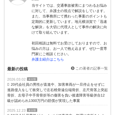
当サイトでは、交通事故被害にまつわるお悩み
に対して、弁護士の視点で解説をしています。
また、当事務所にて携わった事案のポイントも
定期的に更新しています。地元横須賀で「迅速
な解決」を大切に代理人として事件の解決に向
けて取り組んでいます。
初回相談は無料でお受けしておりますので、お
悩みの方は、お一人で抱え込まず、ぜひ一度専
門家にご相談ください。
弁護士紹介はこちら
この著者の記事一覧
最新の投稿
2026.03.02
未分類
20代会社員の男性が直進中、加害車両が一旦停止をせずに
進路侵入をして衝突しで左右橈骨遠位端骨折、左尺骨茎上突起
骨折、左母子中手骨骨折等の傷害を負い後遺障害等級併合12
級が認められ1300万円の賠償が実現した事案
2025.12.23
未分類