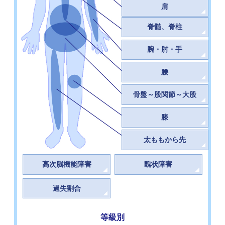
肩
脊髄、脊柱
腕・肘・手
腰
骨盤～股関節～大股
膝
太ももから先
高次脳機能障害
醜状障害
過失割合
等級別