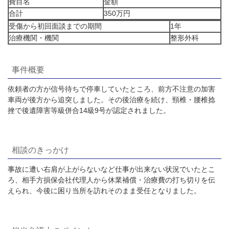
費目名
金額
合計
350万円
受傷から初回面談までの期間
1年
治療機関・機関
整形外科
事件概要
依頼者の方が信号待ちで停車していたところ、前方不注意の加害
車両が後方から追突しました。その後治療を続け、頸椎・腰椎捻
挫で後遺障害等級併合14級9号が認定されました。
相談のきっかけ
事故に遭い右肩が上がらないなど仕事が出来ない状況でいたとこ
ろ、相手方損保会社代理人から休業補償・治療費の打ち切りを伝
えられ、今後に困り当所を訪れそのまま受任となりました。