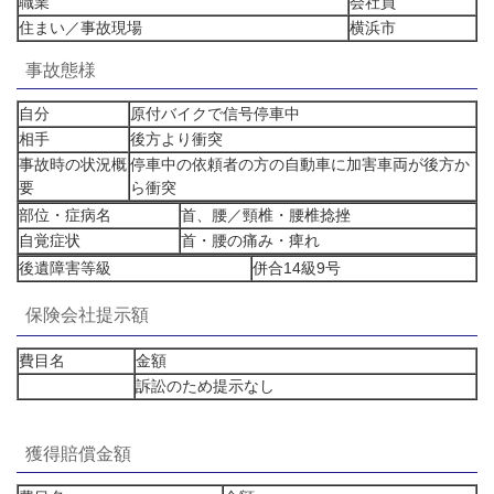
職業
会社員
住まい／事故現場
横浜市
事故態様
自分
原付バイクで信号停車中
相手
後方より衝突
事故時の状況概
停車中の依頼者の方の自動車に加害車両が後方か
要
ら衝突
部位・症病名
首、腰／頸椎・腰椎捻挫
自覚症状
首・腰の痛み・痺れ
後遺障害等級
併合14級9号
保険会社提示額
費目名
金額
訴訟のため提示なし
獲得賠償金額