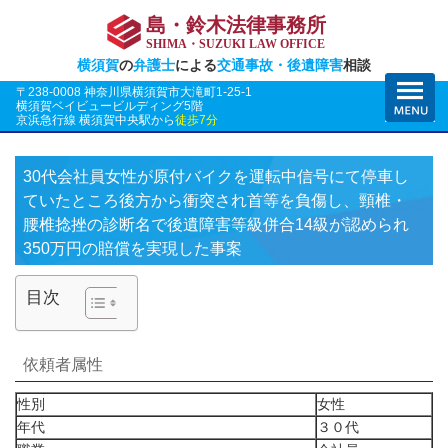
島・鈴木法律事務所
SHIMA・SUZUKI LAW OFFICE
横須賀
の
弁護士
による
交通事故・後遺障害
相談
〒238-0008 神奈川県横須賀市大滝町1-25-1
横須賀ベイビュービルディング5階
京浜急行線 横須賀中央駅から
徒歩7分
30代会社員女性が原付バイクを運転中信号にて停車し
ていたところ後方から衝突され首等を負傷し、頸椎・
腰椎捻挫の診断名で後遺障害等級併合14級が認められ
350万円の賠償を実現した事案
目次
依頼者属性
性別
女性
年代
３０代