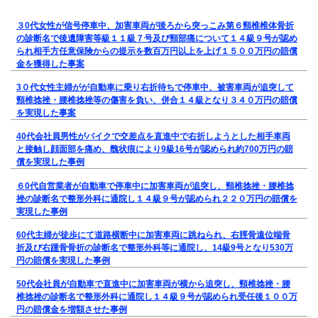
３0代女性が信号停車中、加害車両が後ろから突っこみ第６頸椎椎体骨折
の診断名で後遺障害等級１１級７号及び頸部痛について１４級９号が認め
られ相手方任意保険からの提示を数百万円以上を上げ１５００万円の賠償
金を獲得した事案
3０代女性主婦がが自動車に乗り右折待ちで停車中、被害車両が追突して
頸椎捻挫・腰椎捻挫等の傷害を負い、併合１４級となり３４０万円の賠償
を実現した事案
40代会社員男性がバイクで交差点を直進中で右折しようとした相手車両
と接触し顔面部を痛め、醜状痕により9級16号が認められ約700万円の賠
償を実現した事例
６0代自営業者が自動車で停車中に加害車両が追突し、頸椎捻挫・腰椎捻
挫の診断名で整形外科に通院し１４級９号が認められ２２０万円の賠償を
実現した事例
60代主婦が徒歩にて道路横断中に加害車両に跳ねられ、右脛骨遠位端骨
折及び右踵骨骨折の診断名で整形外科等に通院し、14級9号となり530万
円の賠償を実現した事例
50代会社員が自動車で直進中に加害車両が横から追突し、頸椎捻挫・腰
椎捻挫の診断名で整形外科に通院し１４級９号が認められ受任後１００万
円の賠償金を増額させた事例