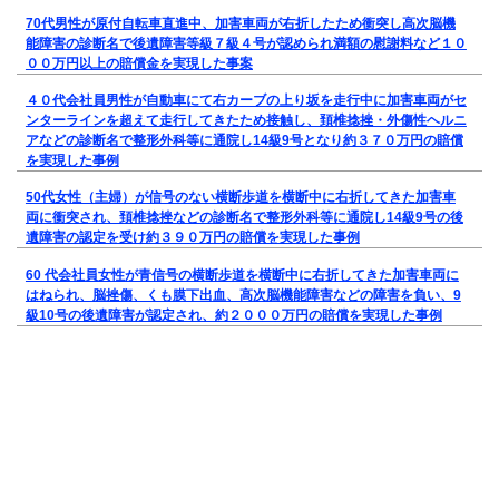
70代男性が原付自転車直進中、加害車両が右折したため衝突し高次脳機
能障害の診断名で後遺障害等級７級４号が認められ満額の慰謝料など１０
００万円以上の賠償金を実現した事案
４０代会社員男性が自動車にて右カーブの上り坂を走行中に加害車両がセ
ンターラインを超えて走行してきたため接触し、頚椎捻挫・外傷性ヘルニ
アなどの診断名で整形外科等に通院し14級9号となり約３７０万円の賠償
を実現した事例
50代女性（主婦）が信号のない横断歩道を横断中に右折してきた加害車
両に衝突され、頚椎捻挫などの診断名で整形外科等に通院し14級9号の後
遺障害の認定を受け約３９０万円の賠償を実現した事例
60 代会社員女性が青信号の横断歩道を横断中に右折してきた加害車両に
はねられ、脳挫傷、くも膜下出血、高次脳機能障害などの障害を負い、9
級10号の後遺障害が認定され、約２０００万円の賠償を実現した事例