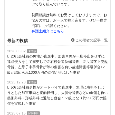
けて取り組んでいます。
初回相談は無料でお受けしておりますので、お
悩みの方は、お一人で抱え込まず、ぜひ一度専
門家にご相談ください。
弁護士紹介はこちら
この著者の記事一覧
最新の投稿
2026.03.02
未分類
20代会社員の男性が直進中、加害車両が一旦停止をせずに
進路侵入をして衝突しで左右橈骨遠位端骨折、左尺骨茎上突起
骨折、左母子中手骨骨折等の傷害を負い後遺障害等級併合12
級が認められ1300万円の賠償が実現した事案
2025.12.23
未分類
50代会社員男性がオートバイで直進中、無理に右折をしよ
うとした加害車両と接触転倒し、大腿骨骨折などの重傷を負い
整形外科・形成外科に通院し併合１２級となり約550万円の賠
償を実現した事案
2025.07.15
解決事例