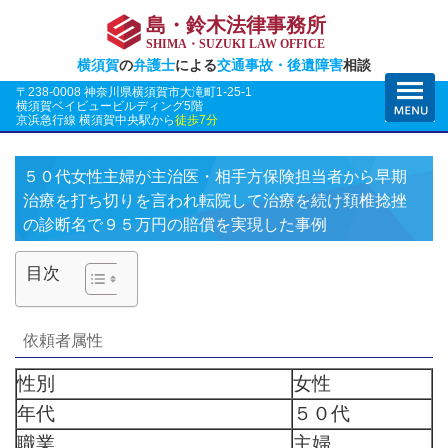
島・鈴木法律事務所
SHIMA・SUZUKI LAW OFFICE
横須賀
の
弁護士
による
交通事故・後遺障害
相談
〒238-0008 神奈川県横須賀市大滝町1-25-1
横須賀ベイビュービルディング5階
京浜急行線 横須賀中央駅から
徒歩7分
５０代女性主婦が主治医・相手方保険担当者から早期
治療を打ち切りを言われ転院して治療を続け頚椎捻挫
の診断名で９５万円の賠償を実現した事例
目次
依頼者属性
性別
女性
年代
５０代
職業
主婦