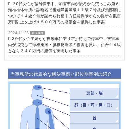
３0代女性が信号停車中、加害車両が後ろから突っこみ第６
頸椎椎体骨折の診断名で後遺障害等級１１級７号及び頸部痛に
ついて１４級９号が認められ相手方任意保険からの提示を数百
万円以上を上げ１５００万円の賠償金を獲得した事案
2024.11.26
解決事例
3０代女性主婦がが自動車に乗り右折待ちで停車中、被害車
両が追突して頸椎捻挫・腰椎捻挫等の傷害を負い、併合１４級
となり３４０万円の賠償を実現した事案
当事務所の代表的な解決事例と部位別事例の紹介
頭部・脳
顔（目・耳・鼻・口）
首