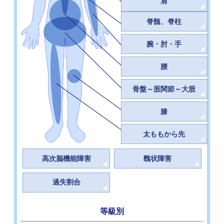
肩
脊髄、脊柱
腕・肘・手
腰
骨盤～股関節～大股
膝
太ももから先
高次脳機能障害
醜状障害
過失割合
等級別