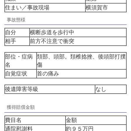
住まい／事故現場
横須賀市
事故態様
自分
横断歩道を歩行中
相手
前方不注意で衝突
部位・症病
頚部、頭部。頚椎捻挫、後頭部打撲
名
傷
自覚症状
首の痛み
後遺障害等級
なし
獲得賠償金額
費目名
金額
通院慰謝料
約９５万円