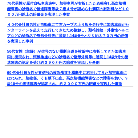
70代男性が原付自転車直進中、加害車両が右折したため衝突し高次脳機
能障害の診断名で後遺障害等級７級４号が認められ満額の慰謝料など１０
００万円以上の賠償金を実現した事案
４０代会社員男性が自動車にて右カーブの上り坂を走行中に加害車両がセ
ンターラインを超えて走行してきたため接触し、頚椎捻挫・外傷性ヘルニ
アなどの診断名で整形外科等に通院し14級9号となり約３７０万円の賠償
を実現した事例
50代女性（主婦）が信号のない横断歩道を横断中に右折してきた加害車
両に衝突され、頚椎捻挫などの診断名で整形外科等に通院し14級9号の後
遺障害の認定を受け約３９０万円の賠償を実現した事例
60 代会社員女性が青信号の横断歩道を横断中に右折してきた加害車両に
はねられ、脳挫傷、くも膜下出血、高次脳機能障害などの障害を負い、9
級10号の後遺障害が認定され、約２０００万円の賠償を実現した事例