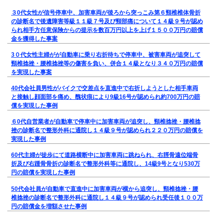
３0代女性が信号停車中、加害車両が後ろから突っこみ第６頸椎椎体骨折
の診断名で後遺障害等級１１級７号及び頸部痛について１４級９号が認め
られ相手方任意保険からの提示を数百万円以上を上げ１５００万円の賠償
金を獲得した事案
3０代女性主婦がが自動車に乗り右折待ちで停車中、被害車両が追突して
頸椎捻挫・腰椎捻挫等の傷害を負い、併合１４級となり３４０万円の賠償
を実現した事案
40代会社員男性がバイクで交差点を直進中で右折しようとした相手車両
と接触し顔面部を痛め、醜状痕により9級16号が認められ約700万円の賠
償を実現した事例
６0代自営業者が自動車で停車中に加害車両が追突し、頸椎捻挫・腰椎捻
挫の診断名で整形外科に通院し１４級９号が認められ２２０万円の賠償を
実現した事例
60代主婦が徒歩にて道路横断中に加害車両に跳ねられ、右脛骨遠位端骨
折及び右踵骨骨折の診断名で整形外科等に通院し、14級9号となり530万
円の賠償を実現した事例
50代会社員が自動車で直進中に加害車両が横から追突し、頸椎捻挫・腰
椎捻挫の診断名で整形外科に通院し１４級９号が認められ受任後１００万
円の賠償金を増額させた事例