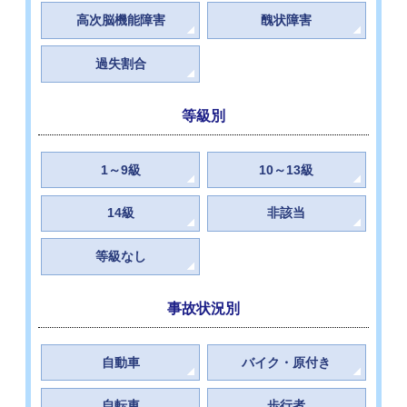
高次脳機能障害
醜状障害
過失割合
等級別
1～9級
10～13級
14級
非該当
等級なし
事故状況別
自動車
バイク・原付き
自転車
歩行者