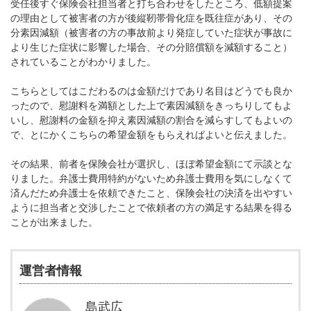
受任後すぐ保険会社担当者と打ち合わせをしたところ、低額提案
の理由として被害者の方が後縦靭帯骨化症を既往症があり、その
分素因減額（被害者の方の事故前より発症していた症状が事故に
より生じた症状に影響した場合、その分賠償額を減額すること）
されていることがわかりました。
こちらとしてはこだわるのは金額だけであり名目はどうでも良か
ったので、慰謝料を満額とした上で素因減額をきっちりしてもよ
いし、慰謝料の金額を抑え素因減額の割合を減らすしてもよいの
で、とにかくこちらの希望金額をもらえればよいと伝えました。
その結果、前者を保険会社が選択し、ほぼ希望金額にて示談とな
りました。弁護士費用特約がないため弁護士費用を気にしなくて
済んだため弁護士を依頼できたこと、保険会社の決済を出やすい
ように担当者と交渉したことで依頼者の方の満足する結果を得る
ことが出来ました。
運営者情報
島武広