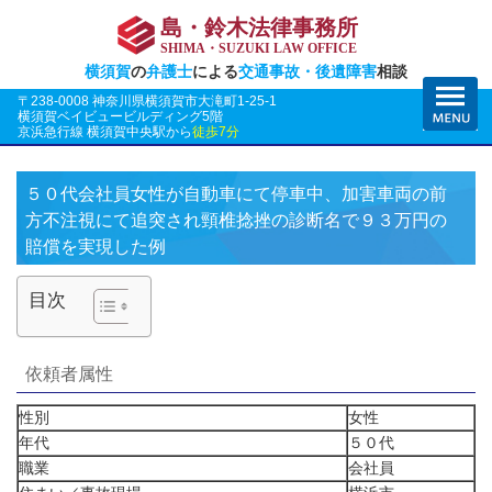
島・鈴木法律事務所
SHIMA・SUZUKI LAW OFFICE
横須賀
の
弁護士
による
交通事故・後遺障害
相談
〒238-0008 神奈川県横須賀市大滝町1-25-1
横須賀ベイビュービルディング5階
京浜急行線 横須賀中央駅から
徒歩7分
５０代会社員女性が自動車にて停車中、加害車両の前
方不注視にて追突され頸椎捻挫の診断名で９３万円の
賠償を実現した例
目次
依頼者属性
性別
女性
年代
５０代
職業
会社員