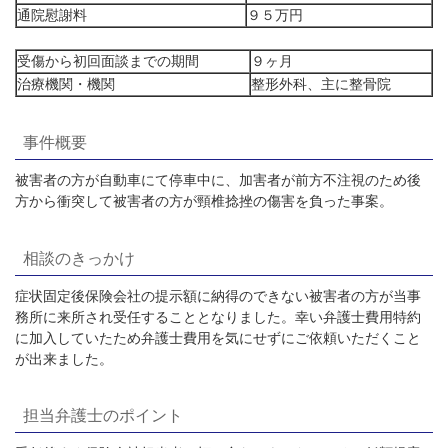
通院慰謝料
９５万円
受傷から初回面談までの期間
９ヶ月
治療機関・機関
整形外科、主に整骨院
事件概要
被害者の方が自動車にて停車中に、加害者が前方不注視のため後
方から衝突して被害者の方が頸椎捻挫の傷害を負った事案。
相談のきっかけ
症状固定後保険会社の提示額に納得のできない被害者の方が当事
務所に来所され受任することとなりました。幸い弁護士費用特約
に加入していたため弁護士費用を気にせずにご依頼いただくこと
が出来ました。
担当弁護士のポイント