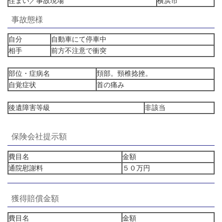
住まい／事故現場
横浜市
事故態様
自分
自動車にて停車中
相手
前方不注意で衝突
部位・症病名
頚部。頸椎捻挫。
自覚症状
首の痛み
後遺障害等級
非該当
保険会社提示額
費目名
金額
通院慰謝料
５０万円
獲得賠償金額
費目名
金額