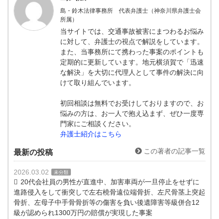
島・鈴木法律事務所 代表弁護士（神奈川県弁護士会
所属）
当サイトでは、交通事故被害にまつわるお悩み
に対して、弁護士の視点で解説をしています。
また、当事務所にて携わった事案のポイントも
定期的に更新しています。地元横須賀で「迅速
な解決」を大切に代理人として事件の解決に向
けて取り組んでいます。
初回相談は無料でお受けしておりますので、お
悩みの方は、お一人で抱え込まず、ぜひ一度専
門家にご相談ください。
弁護士紹介はこちら
この著者の記事一覧
最新の投稿
2026.03.02
未分類
20代会社員の男性が直進中、加害車両が一旦停止をせずに
進路侵入をして衝突しで左右橈骨遠位端骨折、左尺骨茎上突起
骨折、左母子中手骨骨折等の傷害を負い後遺障害等級併合12
級が認められ1300万円の賠償が実現した事案