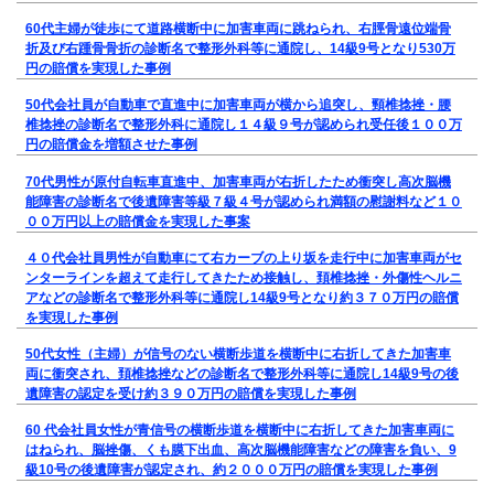
60代主婦が徒歩にて道路横断中に加害車両に跳ねられ、右脛骨遠位端骨
折及び右踵骨骨折の診断名で整形外科等に通院し、14級9号となり530万
円の賠償を実現した事例
50代会社員が自動車で直進中に加害車両が横から追突し、頸椎捻挫・腰
椎捻挫の診断名で整形外科に通院し１４級９号が認められ受任後１００万
円の賠償金を増額させた事例
70代男性が原付自転車直進中、加害車両が右折したため衝突し高次脳機
能障害の診断名で後遺障害等級７級４号が認められ満額の慰謝料など１０
００万円以上の賠償金を実現した事案
４０代会社員男性が自動車にて右カーブの上り坂を走行中に加害車両がセ
ンターラインを超えて走行してきたため接触し、頚椎捻挫・外傷性ヘルニ
アなどの診断名で整形外科等に通院し14級9号となり約３７０万円の賠償
を実現した事例
50代女性（主婦）が信号のない横断歩道を横断中に右折してきた加害車
両に衝突され、頚椎捻挫などの診断名で整形外科等に通院し14級9号の後
遺障害の認定を受け約３９０万円の賠償を実現した事例
60 代会社員女性が青信号の横断歩道を横断中に右折してきた加害車両に
はねられ、脳挫傷、くも膜下出血、高次脳機能障害などの障害を負い、9
級10号の後遺障害が認定され、約２０００万円の賠償を実現した事例