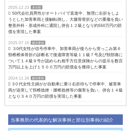
2025.12.23
未分類
50代会社員男性がオートバイで直進中、無理に右折をしよ
うとした加害車両と接触転倒し、大腿骨骨折などの重傷を負い
整形外科・形成外科に通院し併合１２級となり約550万円の賠
償を実現した事案
2025.07.15
解決事例
３0代女性が信号停車中、加害車両が後ろから突っこみ第６
頸椎椎体骨折の診断名で後遺障害等級１１級７号及び頸部痛に
ついて１４級９号が認められ相手方任意保険からの提示を数百
万円以上を上げ１５００万円の賠償金を獲得した事案
2024.11.26
解決事例
3０代女性主婦がが自動車に乗り右折待ちで停車中、被害車
両が追突して頸椎捻挫・腰椎捻挫等の傷害を負い、併合１４級
となり３４０万円の賠償を実現した事案
当事務所の代表的な解決事例と部位別事例の紹介