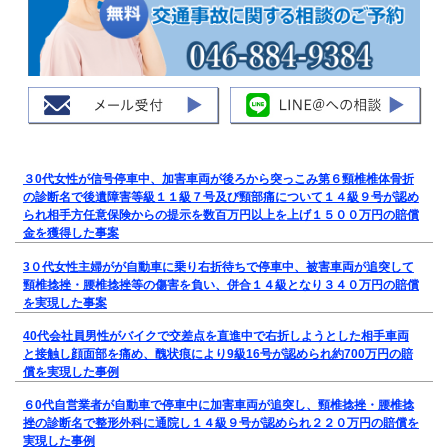
３0代女性が信号停車中、加害車両が後ろから突っこみ第６頸椎椎体骨折
の診断名で後遺障害等級１１級７号及び頸部痛について１４級９号が認め
られ相手方任意保険からの提示を数百万円以上を上げ１５００万円の賠償
金を獲得した事案
3０代女性主婦がが自動車に乗り右折待ちで停車中、被害車両が追突して
頸椎捻挫・腰椎捻挫等の傷害を負い、併合１４級となり３４０万円の賠償
を実現した事案
40代会社員男性がバイクで交差点を直進中で右折しようとした相手車両
と接触し顔面部を痛め、醜状痕により9級16号が認められ約700万円の賠
償を実現した事例
６0代自営業者が自動車で停車中に加害車両が追突し、頸椎捻挫・腰椎捻
挫の診断名で整形外科に通院し１４級９号が認められ２２０万円の賠償を
実現した事例