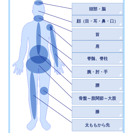
頭部・脳
顔（目・耳・鼻・口）
首
肩
脊髄、脊柱
腕・肘・手
腰
骨盤～股関節～大股
膝
太ももから先