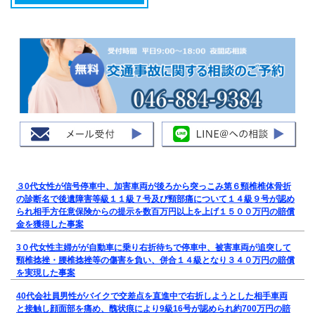
３0代女性が信号停車中、加害車両が後ろから突っこみ第６頸椎椎体骨折
の診断名で後遺障害等級１１級７号及び頸部痛について１４級９号が認め
られ相手方任意保険からの提示を数百万円以上を上げ１５００万円の賠償
金を獲得した事案
3０代女性主婦がが自動車に乗り右折待ちで停車中、被害車両が追突して
頸椎捻挫・腰椎捻挫等の傷害を負い、併合１４級となり３４０万円の賠償
を実現した事案
40代会社員男性がバイクで交差点を直進中で右折しようとした相手車両
と接触し顔面部を痛め、醜状痕により9級16号が認められ約700万円の賠