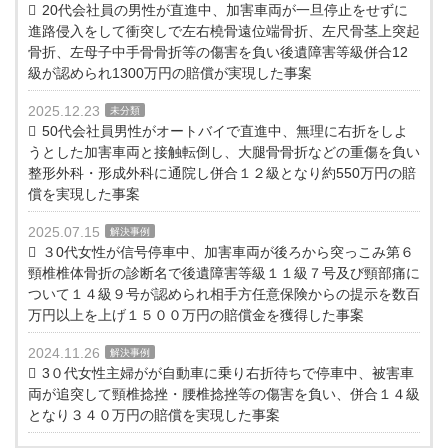
20代会社員の男性が直進中、加害車両が一旦停止をせずに
進路侵入をして衝突しで左右橈骨遠位端骨折、左尺骨茎上突起
骨折、左母子中手骨骨折等の傷害を負い後遺障害等級併合12
級が認められ1300万円の賠償が実現した事案
2025.12.23
未分類
50代会社員男性がオートバイで直進中、無理に右折をしよ
うとした加害車両と接触転倒し、大腿骨骨折などの重傷を負い
整形外科・形成外科に通院し併合１２級となり約550万円の賠
償を実現した事案
2025.07.15
解決事例
３0代女性が信号停車中、加害車両が後ろから突っこみ第６
頸椎椎体骨折の診断名で後遺障害等級１１級７号及び頸部痛に
ついて１４級９号が認められ相手方任意保険からの提示を数百
万円以上を上げ１５００万円の賠償金を獲得した事案
2024.11.26
解決事例
3０代女性主婦がが自動車に乗り右折待ちで停車中、被害車
両が追突して頸椎捻挫・腰椎捻挫等の傷害を負い、併合１４級
となり３４０万円の賠償を実現した事案