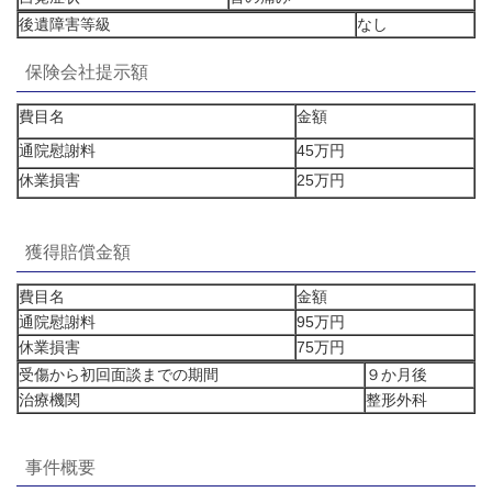
後遺障害等級
なし
保険会社提示額
費目名
金額
通院慰謝料
45万円
休業損害
25万円
獲得賠償金額
費目名
金額
通院慰謝料
95万円
休業損害
75万円
受傷から初回面談までの期間
９か月後
治療機関
整形外科
事件概要