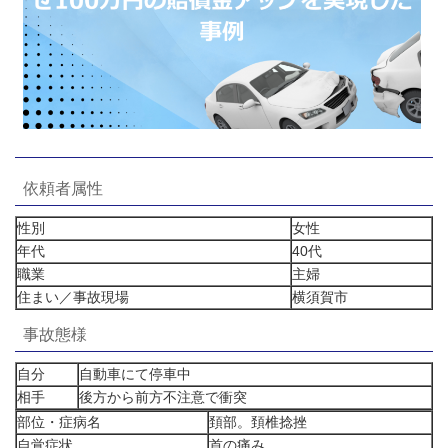
依頼者属性
性別
女性
年代
40代
職業
主婦
住まい／事故現場
横須賀市
事故態様
自分
自動車にて停車中
相手
後方から前方不注意で衝突
部位・症病名
頚部。頚椎捻挫
自覚症状
首の痛み