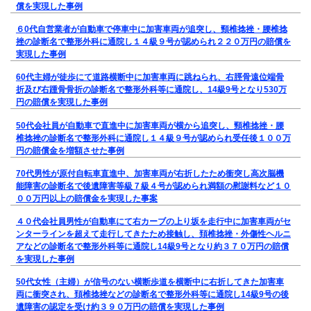
償を実現した事例
６0代自営業者が自動車で停車中に加害車両が追突し、頸椎捻挫・腰椎捻
挫の診断名で整形外科に通院し１４級９号が認められ２２０万円の賠償を
実現した事例
60代主婦が徒歩にて道路横断中に加害車両に跳ねられ、右脛骨遠位端骨
折及び右踵骨骨折の診断名で整形外科等に通院し、14級9号となり530万
円の賠償を実現した事例
50代会社員が自動車で直進中に加害車両が横から追突し、頸椎捻挫・腰
椎捻挫の診断名で整形外科に通院し１４級９号が認められ受任後１００万
円の賠償金を増額させた事例
70代男性が原付自転車直進中、加害車両が右折したため衝突し高次脳機
能障害の診断名で後遺障害等級７級４号が認められ満額の慰謝料など１０
００万円以上の賠償金を実現した事案
４０代会社員男性が自動車にて右カーブの上り坂を走行中に加害車両がセ
ンターラインを超えて走行してきたため接触し、頚椎捻挫・外傷性ヘルニ
アなどの診断名で整形外科等に通院し14級9号となり約３７０万円の賠償
を実現した事例
50代女性（主婦）が信号のない横断歩道を横断中に右折してきた加害車
両に衝突され、頚椎捻挫などの診断名で整形外科等に通院し14級9号の後
遺障害の認定を受け約３９０万円の賠償を実現した事例