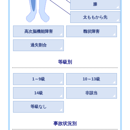
膝
太ももから先
高次脳機能障害
醜状障害
過失割合
等級別
1～9級
10～13級
14級
非該当
等級なし
事故状況別