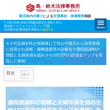
島・鈴木法律事務所
SHIMA・SUZUKI LAW OFFICE
横須賀
の
弁護士
による
交通事故・後遺障害
相談
〒238-0008 神奈川県横須賀市大滝町1-25-1
横須賀ベイビュービルディング5階
京浜急行線 横須賀中央駅から
徒歩7分
４０代主婦女性が自動車にて停止中後方から加害車両
に追突され頚椎・腰椎捻挫等の診断名で通院慰謝料の
増額と主婦休損を認めさせ100万円の賠償金アップを実
現した事例
目次