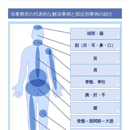
当事務所の代表的な解決事例と部位別事例の紹介
頭部・脳
顔（目・耳・鼻・口）
首
肩
脊髄、脊柱
腕・肘・手
腰
骨盤～股関節～大股