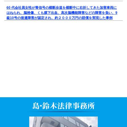
60 代会社員女性が青信号の横断歩道を横断中に右折してきた加害車両に
はねられ、脳挫傷、くも膜下出血、高次脳機能障害などの障害を負い、9
級10号の後遺障害が認定され、約２０００万円の賠償を実現した事例