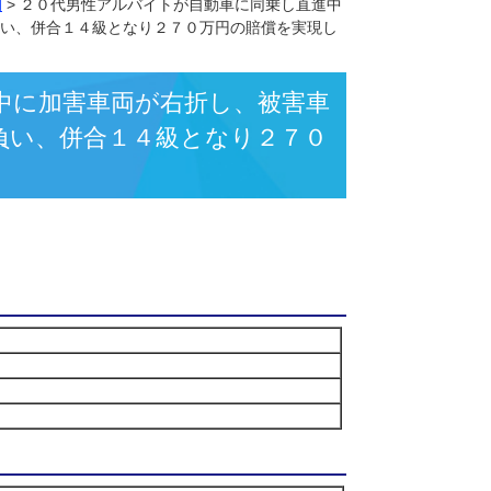
所】
>
解決事例
>
２０代男性アルバイトが自動車に同乗し直進中
挫等の傷害を負い、併合１４級となり２７０万円の賠償を実現し
乗し直進中に加害車両が右折し、被害車
の傷害を負い、併合１４級となり２７０