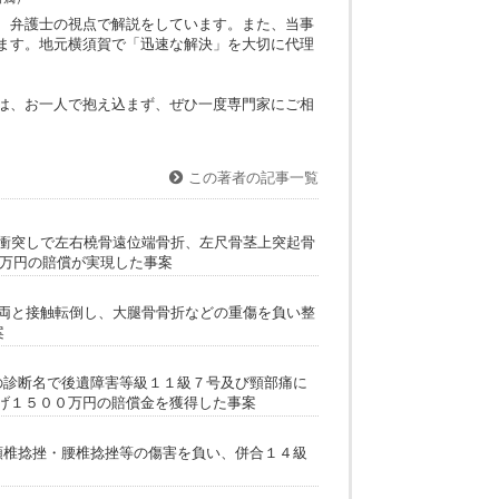
の自賠責に請求できるため、通常の事案よりも数十万円の上積み
ことと最終的な賠償金について依頼者の方から非常に感謝をして
成功のポイントでした。
神奈川県弁護士会所属）
お悩みに対して、弁護士の視点で解説をしています。また、当事
的に更新しています。地元横須賀で「迅速な解決」を大切に代理
います。
で、お悩みの方は、お一人で抱え込まず、ぜひ一度専門家にご相
この著者の記事一覧
に進路侵入をして衝突しで左右橈骨遠位端骨折、左尺骨茎上突起骨