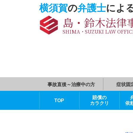
横須賀
の
弁護士
に
島・鈴木法
SHIMA・SUZUKI LAW O
事故直後～治療中の方
賠償の
TOP
カラクリ