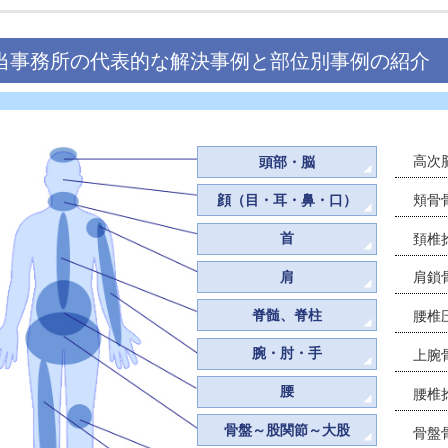
折、左母子中手骨骨折等の傷害を負い後遺障害等級併合12級が
2025.12.23
未分類
50代会社員男性がオートバイで直進中、無理に右折をし
形外科・形成外科に通院し併合１２級となり約550万円の賠
2025.07.15
解決事例
３0代女性が信号停車中、加害車両が後ろから突っこみ第
ついて１４級９号が認められ相手方任意保険からの提示を数
2024.11.26
解決事例
3０代女性主婦がが自動車に乗り右折待ちで停車中、被害
となり３４０万円の賠償を実現した事案
当事務所の代表的な解決事例と部位別事
頭部・脳