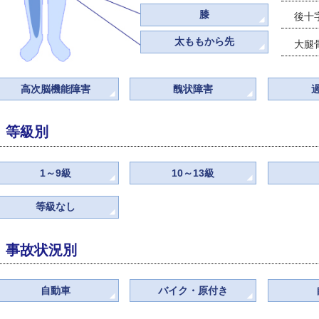
顔（目・耳・鼻・口）
首
肩
脊髄、脊柱
腕・肘・手
腰
骨盤～股関節～大股
膝
太ももから先
高次脳機能障害
醜状障害