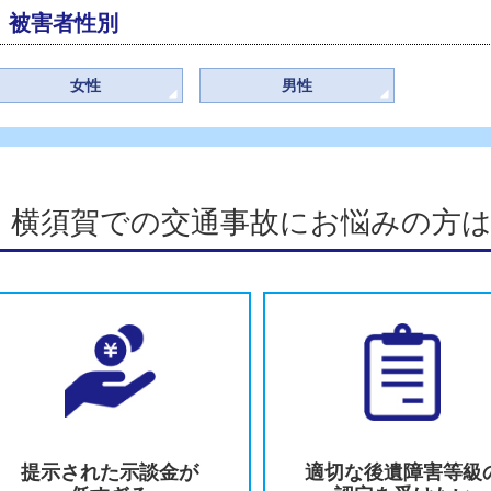
等級別
1～9級
10～13級
等級なし
事故状況別
自動車
バイク・原付き
被害者性別
女性
男性