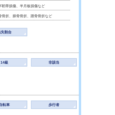
頬骨骨折、顎骨骨折、眼窩上壁骨折など
頚椎捻挫（外傷性頸部症候群）など
肩鎖骨関節脱臼、鎖骨骨折、肩甲骨骨折など
腰椎圧迫骨折など
上腕骨骨折、尺骨骨折、手関節TFCC損傷など
腰椎捻挫、腰椎椎間板ヘルニアなど
骨盤骨折、股関節脱臼など
後十字靭帯損傷、半月板損傷など
大腿骨骨折、腓骨骨折、踵骨骨折など
過失割合