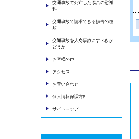
内臓の後遺障害
物損事故の損害賠償
自動車保険の基礎知識
人身事故における慰謝料の相場
とは～増額のためのポイントを
弁護士が解説～
交通事故の示談交渉について
相手方保険会社に弁護士が出て
きた場合の対処
交通事故で死亡した場合の慰謝
料
交通事故で請求できる損害の種