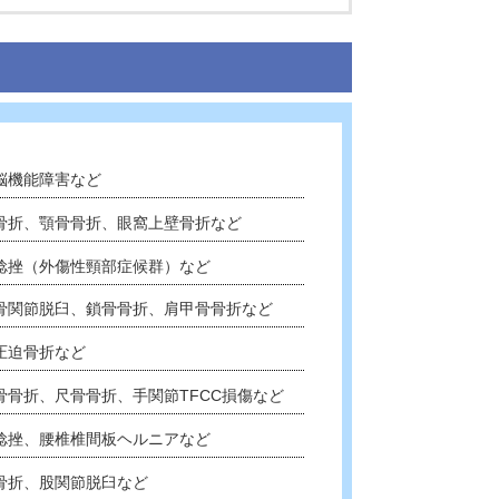
認められ1300万円の賠償が実現した事案
ようとした加害車両と接触転倒し、大腿骨骨折などの重傷を負い整
償を実現した事案
６頸椎椎体骨折の診断名で後遺障害等級１１級７号及び頸部痛に
百万円以上を上げ１５００万円の賠償金を獲得した事案
車両が追突して頸椎捻挫・腰椎捻挫等の傷害を負い、併合１４級
例の紹介
高次脳機能障害など