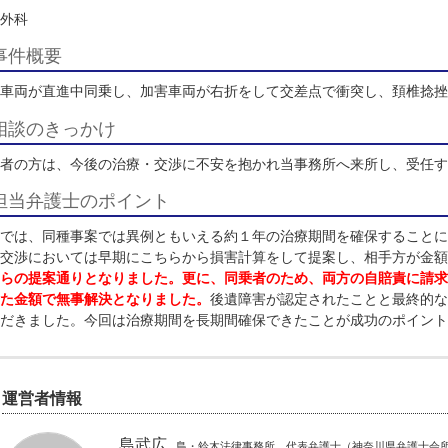
総額
３５０万円
受傷から初回面談までの期間
１か月
治療機関・機関
整形外科
事件概要
被害車両が直進中同乗し、加害車両が右折をして交差点で衝
相談のきっかけ
被害者の方は、今後の治療・交渉に不安を抱かれ当事務所へ
担当弁護士のポイント
本件では、同種事案では異例ともいえる約１年の治療期間を
た。交渉においては早期にこちらから損害計算をして提案し