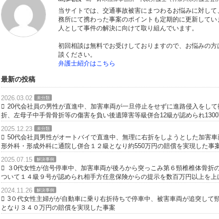
こちらの提案通りとなりました。更に、同乗者のため、両方
をした金額で無事解決となりました。
後遺障害が認定された
いただきました。今回は治療期間を長期間確保できたことが
運営者情報
島武広
島・鈴木法律事務所 代表弁護士（
当サイトでは、交通事故被害にまつわる
務所にて携わった事案のポイントも定期
人として事件の解決に向けて取り組んで
初回相談は無料でお受けしておりますの
談ください。
弁護士紹介はこちら
最新の投稿
2026.03.02
未分類
20代会社員の男性が直進中、加害車両が一旦停止をせず