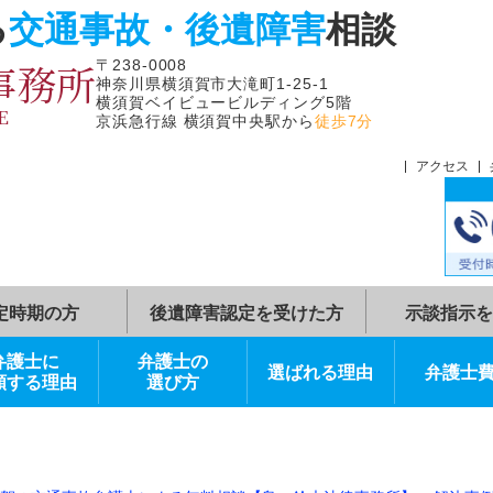
よる
交通事故・後遺障害
相
律事務所
〒238-0008
神奈川県横須賀市大滝町1-25-1
横須賀ベイビュービルディング5階
FFICE
京浜急行線 横須賀中央駅から
徒歩7分
症状固定時期の方
後遺障害認定を受けた方
弁護士に
弁護士の
選ばれる理由
依頼する理由
選び方