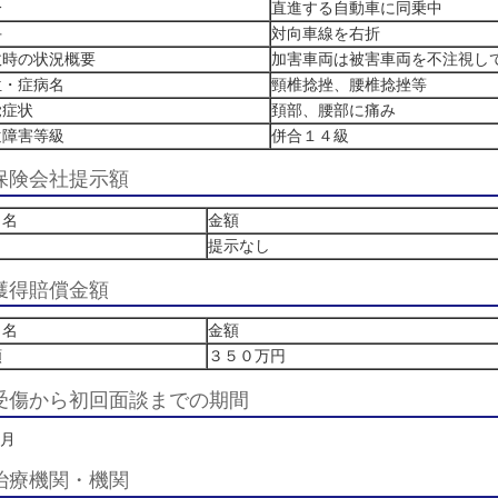
住まい／事故現場
横須賀市
事故態様
自分
直進する自動車に
相手
対向車線を右折
事故時の状況概要
加害車両は被害車
部位・症病名
頸椎捻挫、腰椎捻
自覚症状
頚部、腰部に痛み
後遺障害等級
併合１４級
保険会社提示額
費目名
金額
提示なし
獲得賠償金額
費目名
金額