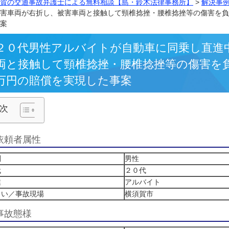
横須賀の交通事故弁護士による無料相談【島・鈴木法律事務
に加害車両が右折し、被害車両と接触して頸椎捻挫・腰椎捻
た事案
２０代男性アルバイトが自動車に同
両と接触して頸椎捻挫・腰椎捻挫等
万円の賠償を実現した事案
目次
依頼者属性
性別
男性
年代
２０代
職業
アルバイト