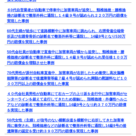
６0代自営業者が自動車で停車中に加害車両が追突し、頸椎捻挫・腰椎捻
挫の診断名で整形外科に通院し１４級９号が認められ２２０万円の賠償を
実現した事例
60代主婦が徒歩にて道路横断中に加害車両に跳ねられ、右脛骨遠位端骨
折及び右踵骨骨折の診断名で整形外科等に通院し、14級9号となり530万
円の賠償を実現した事例
50代会社員が自動車で直進中に加害車両が横から追突し、頸椎捻挫・腰
椎捻挫の診断名で整形外科に通院し１４級９号が認められ受任後１００万
円の賠償金を増額させた事例
70代男性が原付自転車直進中、加害車両が右折したため衝突し高次脳機
能障害の診断名で後遺障害等級７級４号が認められ満額の慰謝料など１０
００万円以上の賠償金を実現した事案
４０代会社員男性が自動車にて右カーブの上り坂を走行中に加害車両がセ
ンターラインを超えて走行してきたため接触し、頚椎捻挫・外傷性ヘルニ
アなどの診断名で整形外科等に通院し14級9号となり約３７０万円の賠償
を実現した事例
50代女性（主婦）が信号のない横断歩道を横断中に右折してきた加害車
両に衝突され、頚椎捻挫などの診断名で整形外科等に通院し14級9号の後
遺障害の認定を受け約３９０万円の賠償を実現した事例