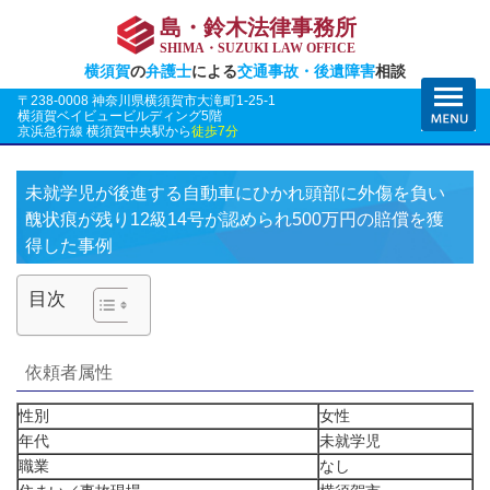
島・鈴木法律事務所
SHIMA・SUZUKI LAW OFFICE
横須賀
の
弁護士
による
交通事故・後遺障害
相談
〒238-0008 神奈川県横須賀市大滝町1-25-1
横須賀ベイビュービルディング5階
京浜急行線 横須賀中央駅から
徒歩7分
未就学児が後進する自動車にひかれ頭部に外傷を負い
醜状痕が残り12級14号が認められ500万円の賠償を獲
得した事例
目次
依頼者属性
性別
女性
年代
未就学児
職業
なし