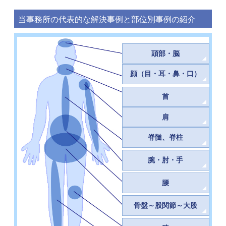
当事務所の代表的な解決事例と部位別事例の紹介
頭部・脳
顔（目・耳・鼻・口）
首
肩
脊髄、脊柱
腕・肘・手
腰
骨盤～股関節～大股