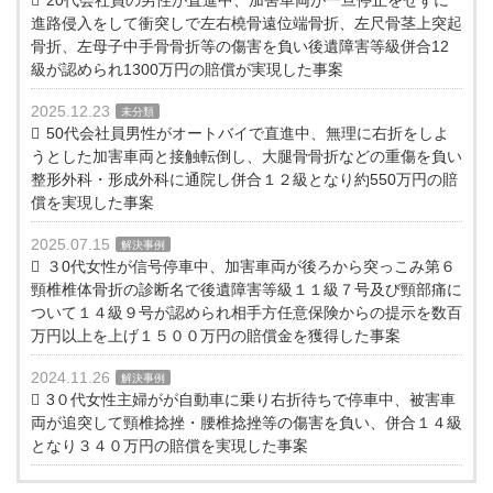
進路侵入をして衝突しで左右橈骨遠位端骨折、左尺骨茎上突起
骨折、左母子中手骨骨折等の傷害を負い後遺障害等級併合12
級が認められ1300万円の賠償が実現した事案
2025.12.23
未分類
50代会社員男性がオートバイで直進中、無理に右折をしよ
うとした加害車両と接触転倒し、大腿骨骨折などの重傷を負い
整形外科・形成外科に通院し併合１２級となり約550万円の賠
償を実現した事案
2025.07.15
解決事例
３0代女性が信号停車中、加害車両が後ろから突っこみ第６
頸椎椎体骨折の診断名で後遺障害等級１１級７号及び頸部痛に
ついて１４級９号が認められ相手方任意保険からの提示を数百
万円以上を上げ１５００万円の賠償金を獲得した事案
2024.11.26
解決事例
3０代女性主婦がが自動車に乗り右折待ちで停車中、被害車
両が追突して頸椎捻挫・腰椎捻挫等の傷害を負い、併合１４級
となり３４０万円の賠償を実現した事案