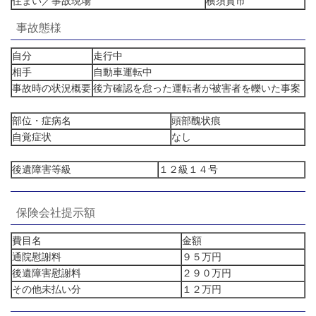
住まい／事故現場
横須賀市
事故態様
自分
走行中
相手
自動車運転中
事故時の状況概要
後方確認を怠った運転者が被害者を轢いた事案
部位・症病名
頭部醜状痕
自覚症状
なし
後遺障害等級
１２級１４号
保険会社提示額
費目名
金額
通院慰謝料
９５万円
後遺障害慰謝料
２９０万円
その他未払い分
１２万円