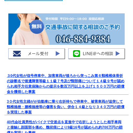
３0代女性が信号停車中、加害車両が後ろから突っこみ第６頸椎椎体骨折
の診断名で後遺障害等級１１級７号及び頸部痛について１４級９号が認め
られ相手方任意保険からの提示を数百万円以上を上げ１５００万円の賠償
金を獲得した事案
3０代女性主婦がが自動車に乗り右折待ちで停車中、被害車両が追突して
頸椎捻挫・腰椎捻挫等の傷害を負い、併合１４級となり３４０万円の賠償
を実現した事案
40代会社員男性がバイクで交差点を直進中で右折しようとした相手車両
と接触し顔面部を痛め、醜状痕により9級16号が認められ約700万円の賠
償を実現した事例