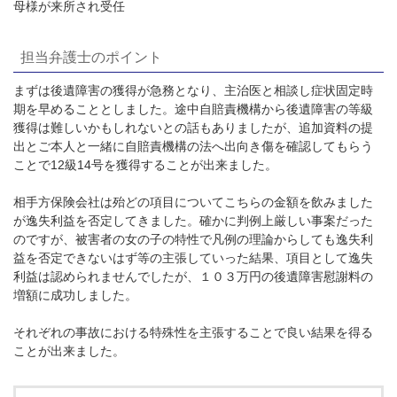
母様が来所され受任
担当弁護士のポイント
まずは後遺障害の獲得が急務となり、主治医と相談し症状固定時
期を早めることとしました。途中自賠責機構から後遺障害の等級
獲得は難しいかもしれないとの話もありましたが、追加資料の提
出とご本人と一緒に自賠責機構の法へ出向き傷を確認してもらう
ことで12級14号を獲得することが出来ました。
相手方保険会社は殆どの項目についてこちらの金額を飲みました
が逸失利益を否定してきました。確かに判例上厳しい事案だった
のですが、被害者の女の子の特性で凡例の理論からしても逸失利
益を否定できないはず等の主張していった結果、項目として逸失
利益は認められませんでしたが、１０３万円の後遺障害慰謝料の
増額に成功しました。
それぞれの事故における特殊性を主張することで良い結果を得る
ことが出来ました。