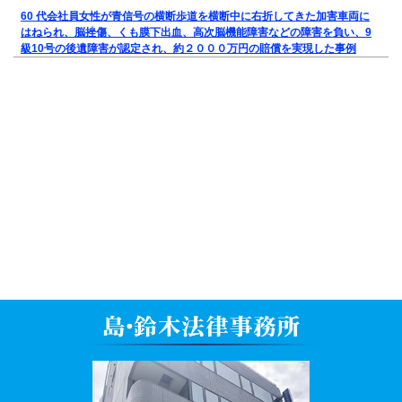
60 代会社員女性が青信号の横断歩道を横断中に右折してきた加害車両に
はねられ、脳挫傷、くも膜下出血、高次脳機能障害などの障害を負い、9
級10号の後遺障害が認定され、約２０００万円の賠償を実現した事例