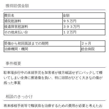
獲得賠償金額
費目名
金額
通院慰謝料
９５万円
後遺障害慰謝料
３９３万円
その他未払い分
１２万円
受傷から初回面談までの期間
２ヶ月
治療機関・機関
総合病院
事件概要
駐車場歩行中の未就学児を加害者が後方確認せずにバックして轢
いてしまい全身に擦過傷を負い、特に頭部がひどく大きなの傷が
残った事案
相談のきっかけ
将来移植手術等で醜状痕を治療するための費用が必要と考えたお