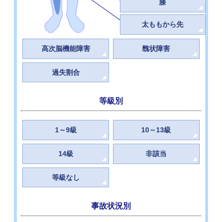
膝
太ももから先
高次脳機能障害
醜状障害
過失割合
等級別
1～9級
10～13級
14級
非該当
等級なし
事故状況別