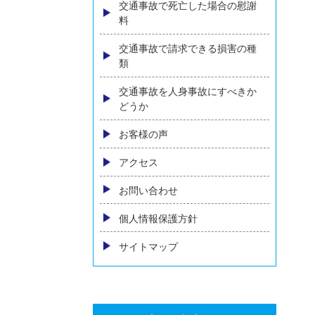
内臓の後遺障害
物損事故の損害賠償
自動車保険の基礎知識
人身事故における慰謝料の相場
とは～増額のためのポイントを
弁護士が解説～
交通事故の示談交渉について
相手方保険会社に弁護士が出て
きた場合の対処
交通事故で死亡した場合の慰謝
料
交通事故で請求できる損害の種