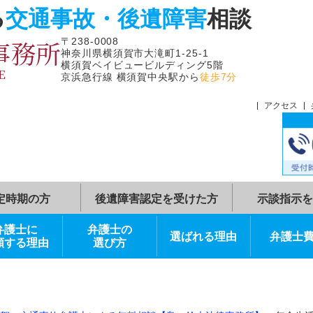
よる
交通事故・後遺障害
相
律事務所
〒238-0008
神奈川県横須賀市大滝町1-25-1
横須賀ベイビュービルディング5階
FFICE
京浜急行線 横須賀中央駅から
徒歩7分
症状固定時期の方
後遺障害認定を受けた方
弁護士に
弁護士の
選ばれる理由
依頼する理由
選び方