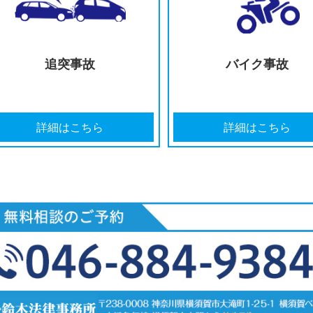
過失割合に
治療費
納得がいかない
宣
詳細はこちら
詳細
追突事故
バ