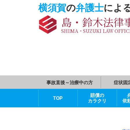
横須賀
の
弁護士
に
島・鈴木法
SHIMA・SUZUKI LAW O
事故直後～治療中の方
賠償の
TOP
カラクリ