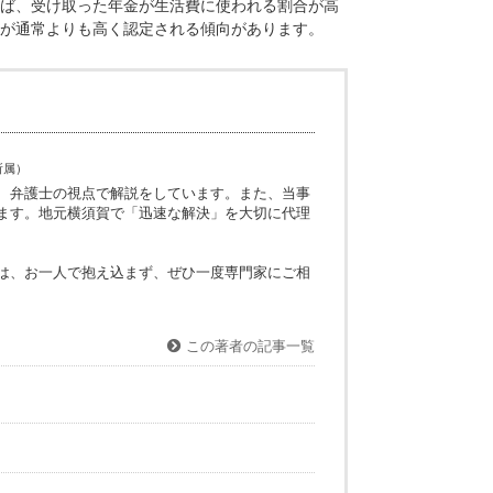
失利益が認められるかどうか判断出来ないこともあります。
なることです。
る場合と比べれば、受け取った年金が生活費に使われる割合が高
生活費控除率）が通常よりも高く認定される傾向があります。
神奈川県弁護士会所属）
お悩みに対して、弁護士の視点で解説をしています。また、当事
的に更新しています。地元横須賀で「迅速な解決」を大切に代理
います。
で、お悩みの方は、お一人で抱え込まず、ぜひ一度専門家にご相