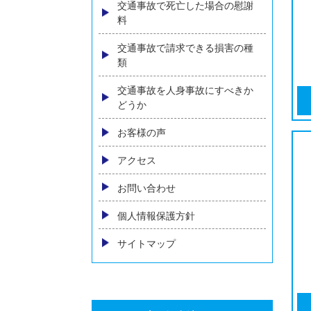
内臓の後遺障害
物損事故の損害賠償
自動車保険の基礎知識
人身事故における慰謝料の相場
とは～増額のためのポイントを
弁護士が解説～
交通事故の示談交渉について
相手方保険会社に弁護士が出て
きた場合の対処
交通事故で死亡した場合の慰謝
料
交通事故で請求できる損害の種