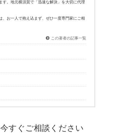
 多数の交通事故を扱ってきた経験とノウハウから、事案に即した
神奈川県弁護士会所属）
お悩みに対して、弁護士の視点で解説をしています。また、当事
的に更新しています。地元横須賀で「迅速な解決」を大切に代理
います。
で、お悩みの方は、お一人で抱え込まず、ぜひ一度専門家にご相
この著者の記事一覧