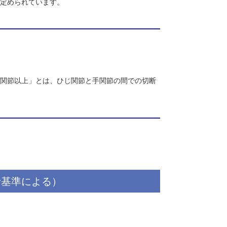
た状態を指します。
基準
て等級が明確に定められています。
含みます。「手関節以上」とは、ひじ関節と手関節の間での切断
されます。