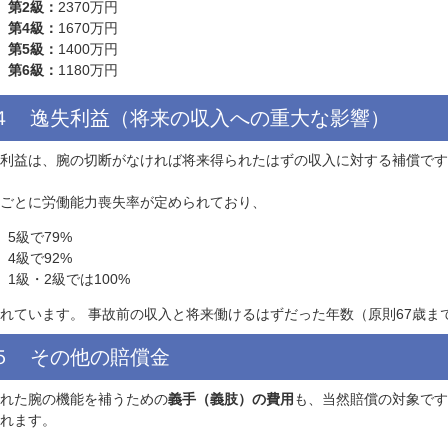
３ 腕の切断で請求できる後遺障害慰謝
弁護士基準での後遺障害慰謝料の相場は以下の通りです。
第1級：
2800万円
第2級：
2370万円
第4級：
1670万円
第5級：
1400万円
第6級：
1180万円
４ 逸失利益（将来の収入への重大な影
逸失利益は、腕の切断がなければ将来得られたはずの収入に
等級ごとに労働能力喪失率が定められており、
5級で79%
4級で92%