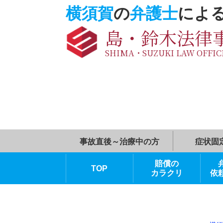
横須賀
の
弁護士
に
島・鈴木法
SHIMA・SUZUKI LAW O
事故直後～治療中の方
賠償の
TOP
カラクリ