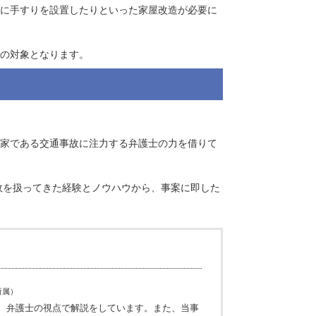
（原則67歳まで）を基に計算します。
賠償の対象です。 将来にわたる定期的な交換（買い替え）費用も
、浴室やトイレに手すりを設置したりといった家屋改造が必要に
す。
費用なども賠償の対象となります。
きました。
をせずに、専門家である交通事故に注力する弁護士の力を借りて