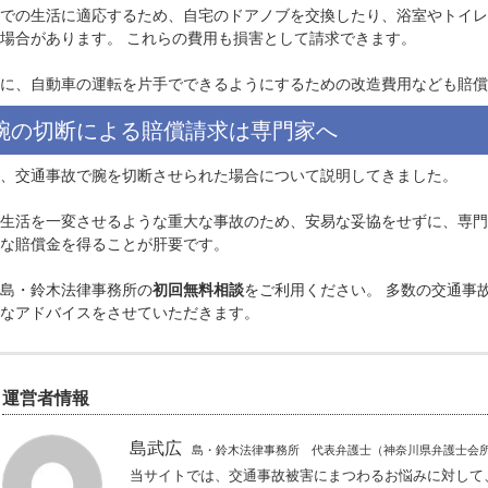
1級・2級では100%
とされています。 事故前の収入と将来働けるはずだった年数
５ その他の賠償金
失われた腕の機能を補うための
義手（義肢）の費用
も、当然
含まれます。
片腕での生活に適応するため、自宅のドアノブを交換したり
なる場合があります。 これらの費用も損害として請求できま
同様に、自動車の運転を片手でできるようにするための改造
腕の切断による賠償請求は専門家へ
以上、交通事故で腕を切断させられた場合について説明して
日常生活を一変させるような重大な事故のため、安易な妥協
適切な賠償金を得ることが肝要です。