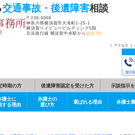
よる
交通事故・後遺障害
相
律事務所
〒238-0008
神奈川県横須賀市大滝町1-25-1
横須賀ベイビュービルディング5階
FFICE
京浜急行線 横須賀中央駅から
徒歩7分
症状固定時期の方
後遺障害認定を受けた方
弁護士に
弁護士の
選ばれる理由
依頼する理由
選び方