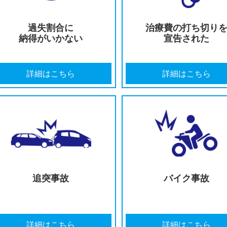
提示された示談金が
適切な後
低すぎる
認定
詳細はこちら
詳細
過失割合に
治療費
納得がいかない
宣