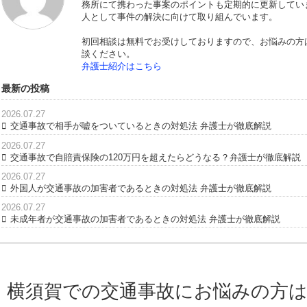
是非島・鈴木法律事務所の
初回無料相談
をご利用ください。
適切なアドバイスをさせていただきます。
運営者情報
島武広
島・鈴木法律事務所 代表弁護士（
当サイトでは、交通事故被害にまつわる
務所にて携わった事案のポイントも定期
人として事件の解決に向けて取り組んで
初回相談は無料でお受けしておりますの
談ください。
弁護士紹介はこちら
最新の投稿
2026.07.27