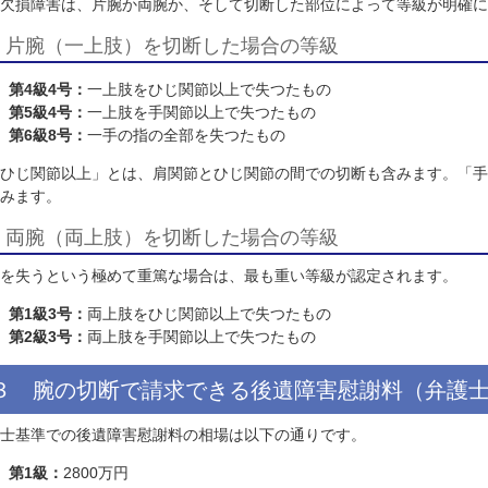
「手指を失った」：
指の付け根の関節から先が離断され
２ 腕の切断による後遺障害等級と認定
腕の欠損障害は、片腕か両腕か、そして切断した部位によっ
1 片腕（一上肢）を切断した場合の等級
第4級4号：
一上肢をひじ関節以上で失つたもの
第5級4号：
一上肢を手関節以上で失つたもの
第6級8号：
一手の指の全部を失つたもの
※「ひじ関節以上」とは、肩関節とひじ関節の間での切断も
も含みます。
2 両腕（両上肢）を切断した場合の等級
両腕を失うという極めて重篤な場合は、最も重い等級が認定
第1級3号：
両上肢をひじ関節以上で失つたもの
第2級3号：
両上肢を手関節以上で失つたもの