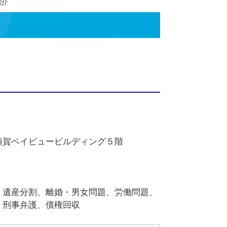
所】
>
事務所紹介
２５ー１横須賀ベイビュービルディング５階
用ください