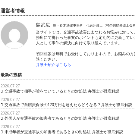
取扱い分野
建築・不動産トラブル、交通
借金問題、企業法務・顧問弁
運営者情報
島武広
島・鈴木法律事務所 代表弁護士（
当サイトでは、交通事故被害にまつわる
務所にて携わった事案のポイントも定期
人として事件の解決に向けて取り組んで
初回相談は無料でお受けしておりますの
談ください。
弁護士紹介はこちら
最新の投稿
2026.07.27
交通事故で相手が嘘をついているときの対処法 弁護士が