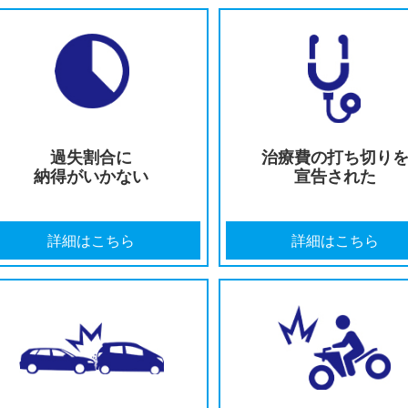
提示された示談金が
適切な後
低すぎる
認定
詳細はこちら
詳細
過失割合に
治療費
納得がいかない
宣