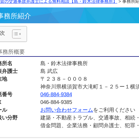
横須賀の交通事故弁護士による無料相談【島・鈴木法律事務
事務所紹介
目次
事務所概要
事務所名
島・鈴木法律事務所
代表弁護士
島 武広
所在地
〒２３８－０００８
神奈川県横須賀市大滝町１－
電話番号
046-884-9384
FAX
046-884-9385
メール
お問い合わせフォーム
をご利