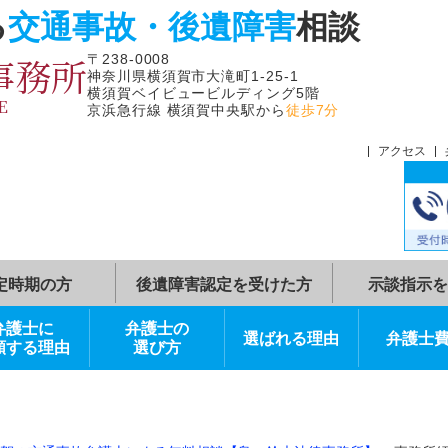
よる
交通事故・後遺障害
相
律事務所
〒238-0008
神奈川県横須賀市大滝町1-25-1
横須賀ベイビュービルディング5階
FFICE
京浜急行線 横須賀中央駅から
徒歩7分
症状固定時期の方
後遺障害認定を受けた方
弁護士に
弁護士の
選ばれる理由
依頼する理由
選び方