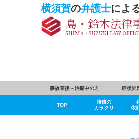
横須賀
の
弁護士
に
島・鈴木法
SHIMA・SUZUKI LAW O
事故直後～治療中の方
賠償の
TOP
カラクリ