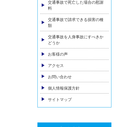
内臓の後遺障害
物損事故の損害賠償
自動車保険の基礎知識
人身事故における慰謝料の相場
とは～増額のためのポイントを
弁護士が解説～
交通事故の示談交渉について
相手方保険会社に弁護士が出て
きた場合の対処
交通事故で死亡した場合の慰謝
料
交通事故で請求できる損害の種