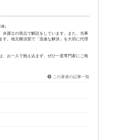
事故、相続・遺産分割、離婚・男女問題、労働問題、
護士、犯罪・刑事弁護、債権回収
神奈川県弁護士会所属）
お悩みに対して、弁護士の視点で解説をしています。また、当事
的に更新しています。地元横須賀で「迅速な解決」を大切に代理
います。
で、お悩みの方は、お一人で抱え込まず、ぜひ一度専門家にご相
この著者の記事一覧
徹底解説