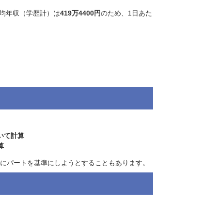
「1日あたりの基礎収入」を計算することとなります。
めた資料です。
よれば、女性の平均年収（学歴計）は
419万4400円
のため、1日あ
ます。
く方法
なります。
ト収入に基づいて計算
スを基準に計算