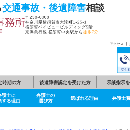
よる
交通事故・後遺障害
相
律事務所
〒238-0008
神奈川県横須賀市大滝町1-25-1
横須賀ベイビュービルディング5階
FFICE
京浜急行線 横須賀中央駅から
徒歩7分
症状固定時期の方
後遺障害認定を受けた方
弁護士に
弁護士の
選ばれる理由
依頼する理由
選び方