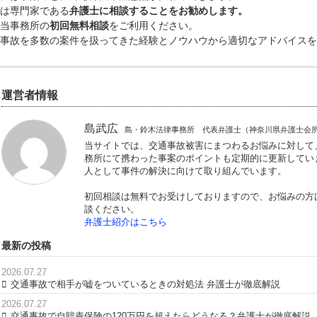
とすることが多いですが、保険会社によってはパートをして
まずは弁護士にご相談ください
以上、主婦の休業損害について述べてきました。
実際には事案ごとに対応方法や注意点が変わってきます。
まずは専門家である
弁護士に相談することをお勧めします。
是非当事務所の
初回無料相談
をご利用ください。
交通事故を多数の案件を扱ってきた経験とノウハウから適切
運営者情報
島武広
島・鈴木法律事務所 代表弁護士（
当サイトでは、交通事故被害にまつわる
務所にて携わった事案のポイントも定期
人として事件の解決に向けて取り組んで