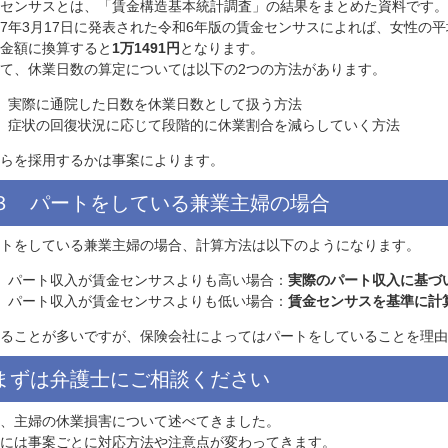
主婦の休業損害は下記のように計算します。
休業損害は、原則、以下の計算式で求められます。
「1日あたりの基礎収入」×「休業日数」
主婦の場合、「
賃金センサス
」という公的統計資料を用いて
賃金センサスとは、「賃金構造基本統計調査」の結果をまと
令和7年3月17日に発表された令和6年版の賃金センサスに
りの金額に換算すると
1万1491円
となります。
そして、休業日数の算定については以下の2つの方法があり
実際に通院した日数を休業日数として扱う方法
症状の回復状況に応じて段階的に休業割合を減らしてい
どちらを採用するかは事案によります。
３ パートをしている兼業主婦の場合
パートをしている兼業主婦の場合、計算方法は以下のように
パート収入が賃金センサスよりも高い場合：
実際のパー
パート収入が賃金センサスよりも低い場合：
賃金センサ