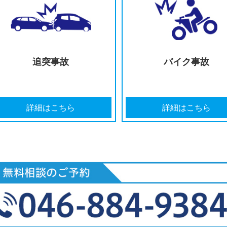
過失割合に
治療費
納得がいかない
宣
詳細はこちら
詳細
追突事故
バ