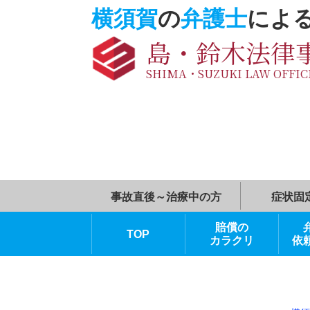
横須賀
の
弁護士
に
島・鈴木法
SHIMA・SUZUKI LAW O
事故直後～治療中の方
賠償の
TOP
カラクリ