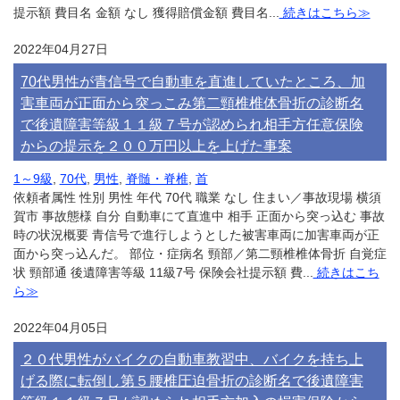
提示額 費目名 金額 なし 獲得賠償金額 費目名...
続きはこちら≫
2022年04月27日
70代男性が青信号で自動車を直進していたところ、加
害車両が正面から突っこみ第二頸椎椎体骨折の診断名
で後遺障害等級１１級７号が認められ相手方任意保険
からの提示を２００万円以上を上げた事案
1～9級
,
70代
,
男性
,
脊髄・脊椎
,
首
依頼者属性 性別 男性 年代 70代 職業 なし 住まい／事故現場 横須
賀市 事故態様 自分 自動車にて直進中 相手 正面から突っ込む 事故
時の状況概要 青信号で進行しようとした被害車両に加害車両が正
面から突っ込んだ。 部位・症病名 頸部／第二頸椎椎体骨折 自覚症
状 頸部通 後遺障害等級 11級7号 保険会社提示額 費...
続きはこち
ら≫
2022年04月05日
２０代男性がバイクの自動車教習中、バイクを持ち上
げる際に転倒し第５腰椎圧迫骨折の診断名で後遺障害