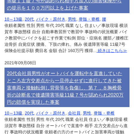
等級１１級７号が認められ相手方加入の損害保険から
の提示を１００万円以上を上げた事案
10～13級
,
20代
,
バイク・原付き
,
男性
,
脊髄・脊椎
,
腰
依頼者属性 性別 男性 年代 20代 職業 なし 住まい／事故現場 横須
賀市 事故態様 自分 自動車教習所で教習中 事故時の状況概要 バイ
ク教習中にバイクを起こす作業で転倒 部位・症病名 腰部／腰椎圧
迫骨折 自覚症状 腰痛、下肢の痺れ、痛み 後遺障害等級 11級7号
保険会社提示額 費目名 金額 合計 160万円 獲得...
続きはこちら≫
2021年09月08日
20代会社員男性がオートバイを運転中を直進していた
ところ左方交差点から一旦停止せずに進行してきた被
害車両と接触転倒し背骨等を負傷し、第７，８胸椎骨
折の診断名で後遺障害等級11級７号が認められ2020万
円の賠償を実現した事案
10～13級
,
20代
,
バイク・原付き
,
会社員
,
男性
,
脊髄・脊椎
依頼者属性 性別 男性 年代 20代 職業 会社員 住まい／事故現場 横
須賀市 事故態様 自分 オートバイで直進中 相手 左方交差点から進
行 事故時の状況概要 依頼者の方のオートバイと加害車両が接触