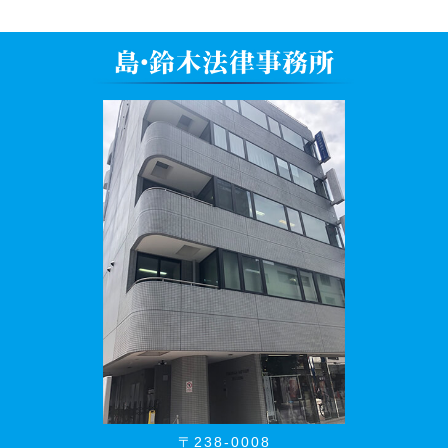
〒238-0008