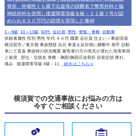
骨折、外傷性くも膜下出血等の診断名で整形外科と脳
神経外科を併用し後遺障害等級８級－１１級７号が認
められ６００万円の賠償を実現した事例
1～9級
,
10～13級
,
60代
,
会社員
,
男性
,
脊髄・脊椎
,
自動車
依頼者属性 性別 男性 年代 ６０代 職業 会社員 住まい／事故現場
横須賀市／東京都 事故態様 自分 車道を反対側に横断中 相手 自動
車にて直進 事故時の状況概要 被害者の方の発見が遅れた加害車両
と衝突 部位・症病名 脊椎・胸部/胸部圧迫骨折 自覚症状 痺れ、
痛み 後遺障害等級 8級－11...
続きはこちら≫
横須賀での交通事故にお悩みの方は
今すぐご相談ください