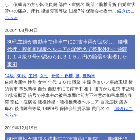
し、依頼者の方が転倒負傷 部位・症病名 胸部／胸椎骨折 自覚症状
背中の痛み、痺れ 後遺障害等級 11級7号 保険会社提示...
続きはこ
ちら≫
2020年08月04日
30代主婦が自動車で停車中に加害車両が追突し、腰椎
捻挫・腰椎椎間板ヘルニアの診断名で整形外科に通院
し１４級９号が認められ３１５万円の賠償を実現した
事例
14級
,
30代
,
主婦
,
女性
,
脊髄・脊椎
,
腰
,
自動車
依頼者属性 性別 女性 年代 ３０代 職業 主婦 住まい／事故現場 横
須賀市 事故態様 自分 自動車にて停車中 相手 後方から追突 事故時
の状況概要 信号で停車中の被害車両に前方不注意の加害車両が衝
突 部位・症病名 腰椎捻挫・腰椎椎間板ヘルニア 自覚症状 痛み・
痺れ 後遺障害等級 14級9号 保険会社提示額 費目名 金...
続きはこ
ちら≫
2019年12月19日
60代男性が車道を横断中加害車両に衝突し、胸椎圧迫