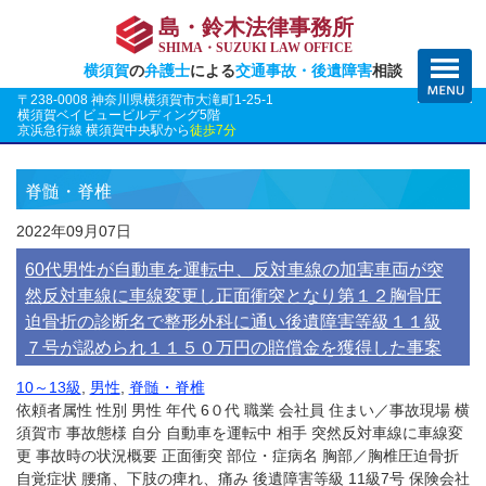
島・鈴木法律事務所
SHIMA・SUZUKI LAW OFFICE
横須賀
の
弁護士
による
交通事故・後遺障害
相談
〒238-0008 神奈川県横須賀市大滝町1-25-1
横須賀ベイビュービルディング5階
京浜急行線 横須賀中央駅から
徒歩7分
脊髄・脊椎
2022年09月07日
60代男性が自動車を運転中、反対車線の加害車両が突
然反対車線に車線変更し正面衝突となり第１２胸骨圧
迫骨折の診断名で整形外科に通い後遺障害等級１１級
７号が認められ１１５０万円の賠償金を獲得した事案
10～13級
,
男性
,
脊髄・脊椎
依頼者属性 性別 男性 年代 6０代 職業 会社員 住まい／事故現場 横
須賀市 事故態様 自分 自動車を運転中 相手 突然反対車線に車線変
更 事故時の状況概要 正面衝突 部位・症病名 胸部／胸椎圧迫骨折
自覚症状 腰痛、下肢の痺れ、痛み 後遺障害等級 11級7号 保険会社