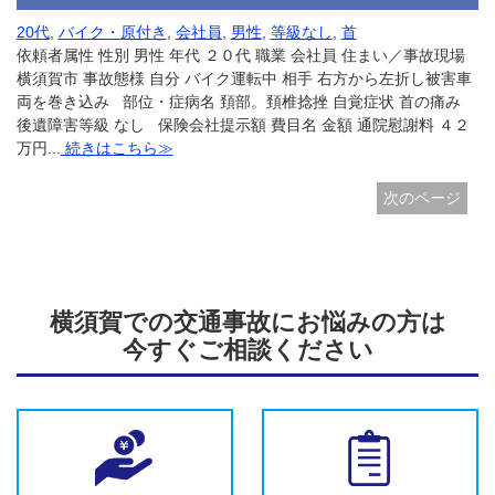
20代
,
バイク・原付き
,
会社員
,
男性
,
等級なし
,
首
依頼者属性 性別 男性 年代 ２０代 職業 会社員 住まい／事故現場
横須賀市 事故態様 自分 バイク運転中 相手 右方から左折し被害車
両を巻き込み 部位・症病名 頚部。頚椎捻挫 自覚症状 首の痛み
後遺障害等級 なし 保険会社提示額 費目名 金額 通院慰謝料 ４２
万円...
続きはこちら≫
次のページ
横須賀での交通事故にお悩みの方は
今すぐご相談ください