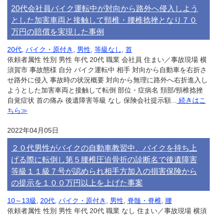
20代会社員バイク運転中が対向から路外へ侵入しよう
とした加害車両と接触して頸椎・腰椎捻挫となり７０
万円の賠償を実現した事例
20代
,
バイク・原付き
,
男性
,
等級なし
,
首
依頼者属性 性別 男性 年代 20代 職業 会社員 住まい／事故現場 横
須賀市 事故態様 自分 バイク運転中 相手 対向から自動車を右折さ
せ路外に侵入 事故時の状況概要 対向から無理に路外へ右折進入し
ようとした加害車両と接触して転倒 部位・症病名 頚部/頸椎捻挫
自覚症状 首の痛み 後遺障害等級 なし 保険会社提示額...
続きはこ
ちら≫
2022年04月05日
２０代男性がバイクの自動車教習中、バイクを持ち上
げる際に転倒し第５腰椎圧迫骨折の診断名で後遺障害
等級１１級７号が認められ相手方加入の損害保険から
の提示を１００万円以上を上げた事案
10～13級
,
20代
,
バイク・原付き
,
男性
,
脊髄・脊椎
,
腰
依頼者属性 性別 男性 年代 20代 職業 なし 住まい／事故現場 横須