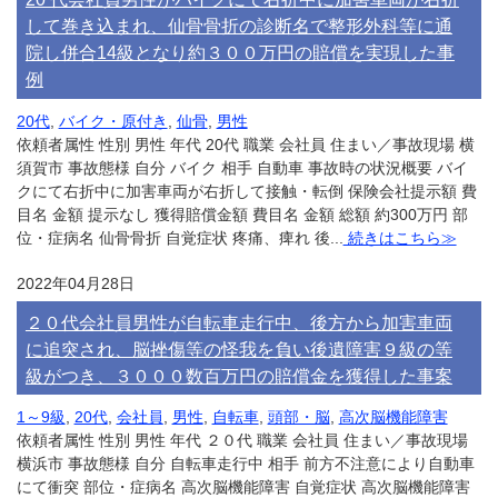
して巻き込まれ、仙骨骨折の診断名で整形外科等に通
院し併合14級となり約３００万円の賠償を実現した事
例
20代
,
バイク・原付き
,
仙骨
,
男性
依頼者属性 性別 男性 年代 20代 職業 会社員 住まい／事故現場 横
須賀市 事故態様 自分 バイク 相手 自動車 事故時の状況概要 バイ
クにて右折中に加害車両が右折して接触・転倒 保険会社提示額 費
目名 金額 提示なし 獲得賠償金額 費目名 金額 総額 約300万円 部
位・症病名 仙骨骨折 自覚症状 疼痛、痺れ 後...
続きはこちら≫
2022年04月28日
２０代会社員男性が自転車走行中、後方から加害車両
に追突され、脳挫傷等の怪我を負い後遺障害９級の等
級がつき、３０００数百万円の賠償金を獲得した事案
1～9級
,
20代
,
会社員
,
男性
,
自転車
,
頭部・脳
,
高次脳機能障害
依頼者属性 性別 男性 年代 ２０代 職業 会社員 住まい／事故現場
横浜市 事故態様 自分 自転車走行中 相手 前方不注意により自動車
にて衝突 部位・症病名 高次脳機能障害 自覚症状 高次脳機能障害