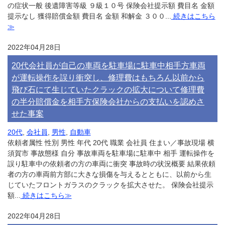
の症状一般 後遺障害等級 ９級１０号 保険会社提示額 費目名 金額
提示なし 獲得賠償金額 費目名 金額 和解金 ３００...
続きはこちら
≫
2022年04月28日
20代会社員が自己の車両を駐車場に駐車中相手方車両
が運転操作を誤り衝突し、修理費はもちろん以前から
飛び石にて生じていたクラックの拡大について修理費
の半分賠償金を相手方保険会社からの支払いを認めさ
せた事案
20代
,
会社員
,
男性
,
自動車
依頼者属性 性別 男性 年代 20代 職業 会社員 住まい／事故現場 横
須賀市 事故態様 自分 事故車両を駐車場に駐車中 相手 運転操作を
誤り駐車中の依頼者の方の車両に衝突 事故時の状況概要 結果依頼
者の方の車両前方部に大きな損傷を与えるとともに、以前から生
じていたフロントガラスのクラックを拡大させた。 保険会社提示
額...
続きはこちら≫
2022年04月28日