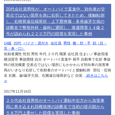
20代会社員男性が、オートバイで直進中、対向車が交
差点ではない箇所を急に右折してきたため、接触転倒
し、右橈骨遠位端骨折・上下唇挫傷・多発歯牙欠損の
診断名で整形外科・歯科に通院し、後遺障害１４級２
号が認められ２２０万円の賠償を実現した事例
14級
,
20代
,
バイク・原付き
,
会社員
,
男性
,
腕・肘・手
,
顔（目・
耳・鼻・口）
依頼者属性 性別 男性 年代 ２０代 職業 会社員 住まい／事故現場
横須賀市 事故態様 自分 オートバイ直進中 相手 自動車で右折 事故
時の状況概要 交差点ではない場所にもかかわらず対向車の加害車
両がいきなり右折して依頼者のオートバイと接触転倒 部位・症病
名 右腕、歯/歯牙欠損、右腕遠位端骨折など 自覚...
続きはこちら
≫
2017年11月16日
２０代会社員男性がオートバイ運転中右方から加害車
両に巻き込まれ頚椎捻挫の診断名で当初の提示額から
５８万円上乗せした賠償を実現した事例