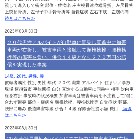
視して進入して衝突 部位・症病名 左右橈骨遠位端骨折、左尺骨茎
上突起骨折、左母子中手骨骨折等 自覚症状 左右下肢、左腕の痛...
続きはこちら≫
2023年03月30日
２０代男性アルバイトが自動車に同乗し直進中に加害
車両が右折し、被害車両と接触して頸椎捻挫・腰椎捻
挫等の傷害を負い、併合１４級となり２７０万円の賠
償を実現した事案
14級
,
20代
,
男性
,
腰
依頼者属性 性別 男性 年代 ２０代 職業 アルバイト 住まい／事故
現場 横須賀市 事故態様 自分 直進する自動車に同乗中 相手 対向車
線を右折 事故時の状況概要 加害車両は被害車両を不注視して間に
合わず衝突 部位・症病名 頸椎捻挫、腰椎捻挫等 自覚症状 頚部、
腰部に痛み 後遺障害等級 併合１４級 保険会社提示額 費目...
続き
はこちら≫
2023年03月30日
20 代会社員男性がバイクにて右折中に加害車両が右折