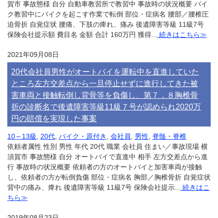
賀市 事故態様 自分 自動車教習所で教習中 事故時の状況概要 バイ
ク教習中にバイクを起こす作業で転倒 部位・症病名 腰部／腰椎圧
迫骨折 自覚症状 腰痛、下肢の痺れ、痛み 後遺障害等級 11級7号
保険会社提示額 費目名 金額 合計 160万円 獲得...
続きはこちら≫
2021年09月08日
20代会社員男性がオートバイを運転中を直進していた
ところ左方交差点から一旦停止せずに進行してきた被
害車両と接触転倒し背骨等を負傷し、第７，８胸椎骨
折の診断名で後遺障害等級11級７号が認められ2020万
円の賠償を実現した事案
10～13級
,
20代
,
バイク・原付き
,
会社員
,
男性
,
脊髄・脊椎
依頼者属性 性別 男性 年代 20代 職業 会社員 住まい／事故現場 横
須賀市 事故態様 自分 オートバイで直進中 相手 左方交差点から進
行 事故時の状況概要 依頼者の方のオートバイと加害車両が接触
し、依頼者の方が転倒負傷 部位・症病名 胸部／胸椎骨折 自覚症状
背中の痛み、痺れ 後遺障害等級 11級7号 保険会社提示...
続きはこ
ちら≫
2019年08月23日