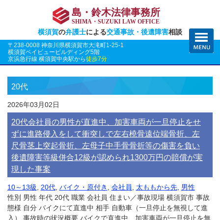
島・鈴木法律事務所
SHIMA・SUZUKI LAW OFFICE
横須賀
の
弁護士
による
交通事故・後遺障害
相談
〒238-0008 神奈川県横須賀市大滝町1-25-1
横須賀ベイビュービルディング5階
京浜急行線 横須賀中央駅から
徒歩7分
20代
2026年03月02日
20代会社員の男性が直進中、加害車両が一旦停止をせ
ずに進路侵入をして衝突しで左右橈骨遠位端骨折、左
尺骨茎上突起骨折、左母子中手骨骨折等の傷害を負い
後遺障害等級併合12級が認められ1300万円の賠償が実
現した事案
10～13級
,
20代
,
バイク・原付き
,
会社員
,
太ももから先
,
男性
性別 男性 年代 20代 職業 会社員 住まい／事故現場 横須賀市 事故
態様 自分 バイクにて直進中 相手 自動車（一旦停止を無視して進
入） 事故時の状況概要 バイクで直進中、加害車両が一旦停止を無