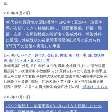
≫
2019年10月28日
40代会社員男性が原動機付き自転車で直進中、加害車
両が右折してきて接触転倒し、顔面擦過傷、頚部・腰
部・左肩・右拇指挫傷の診断名で形成外科・整形外科
に通院し外貌醜状の後遺障害等級9級16号が認められ
875万円の賠償を実現した事案
1～
,
40代
,
バイク・原付き
,
会社員
,
男性
,
腕・肘・手
,
腰
,
醜状障
害
,
顔（目・耳・鼻・口）
,
首
依頼者属性 性別 男性 年代 ４０代 職業 会社員 住まい／事故現場
横須賀市／横須賀市 事故態様 自分 原付自転車にて直進中 相手 交
差点を自動車で右折 事故時の状況概要 加害車両が被害車両に衝突
し転倒させ負傷 部位・症病名 顔・首・腰・肩・指/顔面擦過傷、
頚部・腰部・左肩・右拇指挫傷 自覚症状 顔の引...
続きはこちら≫
2017年11月16日
バイク運転中、加害車両がいきなり方向転換したため
衝突し頸椎捻挫などの負傷を負った事案