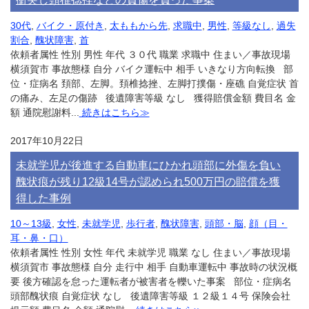
30代
,
バイク・原付き
,
太ももから先
,
求職中
,
男性
,
等級なし
,
過失
割合
,
醜状障害
,
首
依頼者属性 性別 男性 年代 ３０代 職業 求職中 住まい／事故現場
横須賀市 事故態様 自分 バイク運転中 相手 いきなり方向転換 部
位・症病名 頚部、左脚。頚椎捻挫、左脚打撲傷・座礁 自覚症状 首
の痛み、左足の傷跡 後遺障害等級 なし 獲得賠償金額 費目名 金
額 通院慰謝料...
続きはこちら≫
2017年10月22日
未就学児が後進する自動車にひかれ頭部に外傷を負い
醜状痕が残り12級14号が認められ500万円の賠償を獲
得した事例
10～13級
,
女性
,
未就学児
,
歩行者
,
醜状障害
,
頭部・脳
,
顔（目・
耳・鼻・口）
依頼者属性 性別 女性 年代 未就学児 職業 なし 住まい／事故現場
横須賀市 事故態様 自分 走行中 相手 自動車運転中 事故時の状況概
要 後方確認を怠った運転者が被害者を轢いた事案 部位・症病名
頭部醜状痕 自覚症状 なし 後遺障害等級 １２級１４号 保険会社