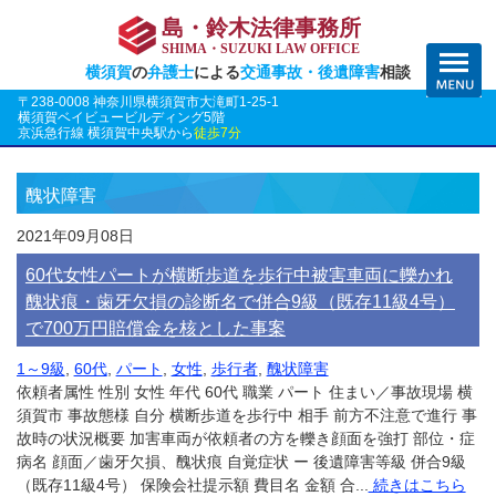
島・鈴木法律事務所
SHIMA・SUZUKI LAW OFFICE
横須賀
の
弁護士
による
交通事故・後遺障害
相談
〒238-0008 神奈川県横須賀市大滝町1-25-1
横須賀ベイビュービルディング5階
京浜急行線 横須賀中央駅から
徒歩7分
醜状障害
2021年09月08日
60代女性パートが横断歩道を歩行中被害車両に轢かれ
醜状痕・歯牙欠損の診断名で併合9級（既存11級4号）
で700万円賠償金を核とした事案
1～9級
,
60代
,
パート
,
女性
,
歩行者
,
醜状障害
依頼者属性 性別 女性 年代 60代 職業 パート 住まい／事故現場 横
須賀市 事故態様 自分 横断歩道を歩行中 相手 前方不注意で進行 事
故時の状況概要 加害車両が依頼者の方を轢き顔面を強打 部位・症
病名 顔面／歯牙欠損、醜状痕 自覚症状 ー 後遺障害等級 併合9級
（既存11級4号） 保険会社提示額 費目名 金額 合...
続きはこちら