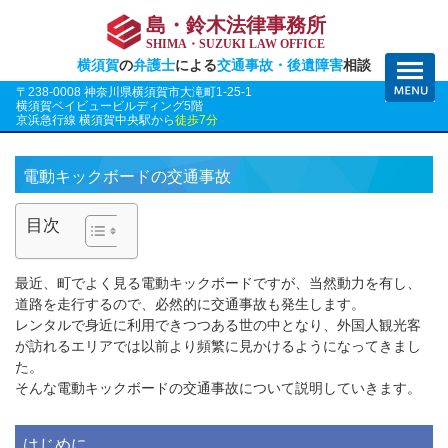
島・鈴木法律事務所
SHIMA・SUZUKI LAW OFFICE
横須賀
の
弁護士
による
交通事故・後遺障害
相談
〒238-0008 神奈川県横須賀市大滝町1-25-1
横須賀ベイビュービルディング5階
京浜急行線 横須賀中央駅から
徒歩7分
電動キックボードの交通事故
目次
最近、町でよく見る電動キックボードですが、当然動力を有し、
道路を走行するので、必然的に交通事故も発生します。
レンタルで身近に利用できつつある世の中となり、外国人観光客
が訪れるエリアでは以前より頻繁に見かけるようになってきまし
た。
そんな電動キックボードの交通事故について説明していきます。
はじめに