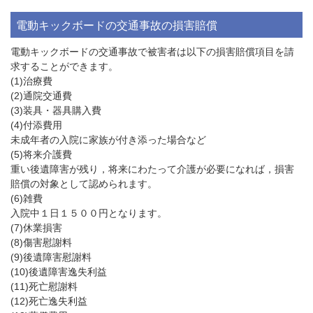
電動キックボードの交通事故の損害賠償
電動キックボードの交通事故で被害者は以下の損害賠償項目を請
求することができます。
(1)治療費
(2)通院交通費
(3)装具・器具購入費
(4)付添費用
未成年者の入院に家族が付き添った場合など
(5)将来介護費
重い後遺障害が残り，将来にわたって介護が必要になれば，損害
賠償の対象として認められます。
(6)雑費
入院中１日１５００円となります。
(7)休業損害
(8)傷害慰謝料
(9)後遺障害慰謝料
(10)後遺障害逸失利益
(11)死亡慰謝料
(12)死亡逸失利益