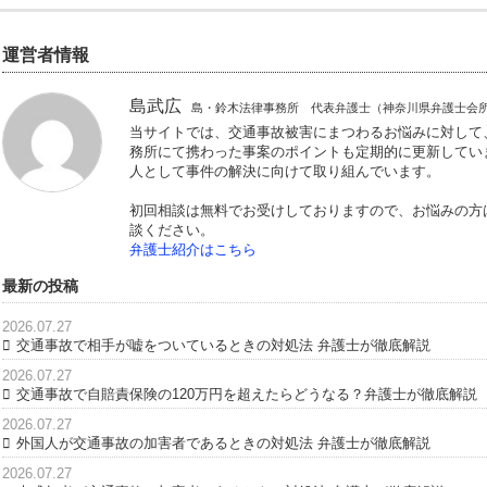
的です。
以上、素因減額について説明してきました。
素因減額については、法律的なことはもちろん、医学的分野
いない人もいます。
やはり交通事故を専門に扱う弁護士に相談することが肝要で
是非当事務所の初回無料相談をご利用ください。
交通事故を多数扱ってきた経験とノウハウから適切なアドバ
運営者情報
島武広
島・鈴木法律事務所 代表弁護士（
当サイトでは、交通事故被害にまつわる
務所にて携わった事案のポイントも定期
人として事件の解決に向けて取り組んで
初回相談は無料でお受けしておりますの
談ください。