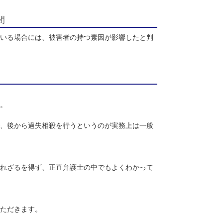
について根拠ある立証を行うことが必要になります。
を与えるほど重度の場合には、損害拡大への寄与があると判断さ
平均的な期間
大きく超過している場合には、被害者の持つ素因が影響したと判
あります。
除するものです。
減額をした上で、後から過失相殺を行うというのが実務上は一般