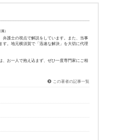
にも足を踏み入れざるを得ず、正直弁護士の中でもよくわかって
す。
イスをさせていただきます。
神奈川県弁護士会所属）
お悩みに対して、弁護士の視点で解説をしています。また、当事
的に更新しています。地元横須賀で「迅速な解決」を大切に代理
います。
で、お悩みの方は、お一人で抱え込まず、ぜひ一度専門家にご相