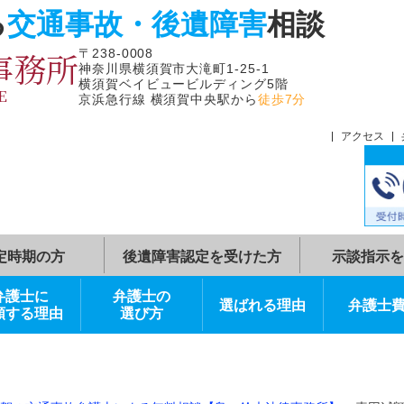
よる
交通事故・後遺障害
相
律事務所
〒238-0008
神奈川県横須賀市大滝町1-25-1
横須賀ベイビュービルディング5階
FFICE
京浜急行線 横須賀中央駅から
徒歩7分
症状固定時期の方
後遺障害認定を受けた方
弁護士に
弁護士の
選ばれる理由
依頼する理由
選び方