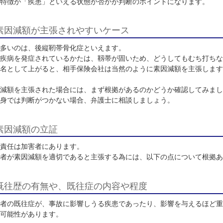
身体的要因について
被害者の身体的特徴や既往の疾患が事故の損害を拡大させた
その特徴が「疾患」といえる状態か否かが判断のポイントに
素因減額が主張されやすいケース
最も多いのは、後縦靭帯骨化症といえます。
この疾病を発症されているかたは、靱帯が固いため、どうし
診断名として上がると、相手保険会社は当然のように素因減
素因減額を主張された場合には、まず根拠があるのかどうか
ご自身では判断がつかない場合、弁護士に相談しましょう。
素因減額の立証
立証責任は加害者にあります。