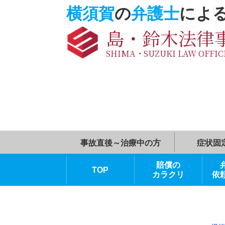
横須賀
の
弁護士
に
島・鈴木法
SHIMA・SUZUKI LAW O
事故直後～治療中の方
賠償の
TOP
カラクリ