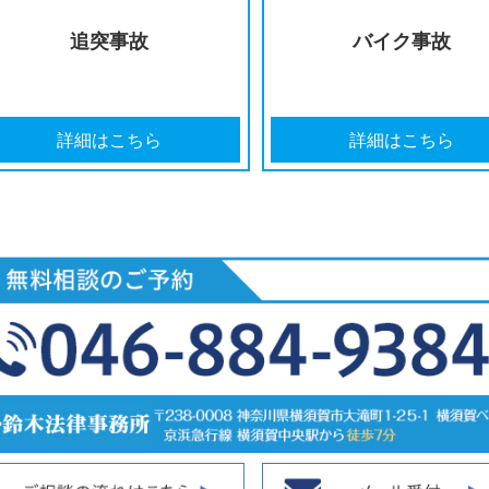
過失割合に
治療費
納得がいかない
宣
詳細はこちら
詳細
追突事故
バ