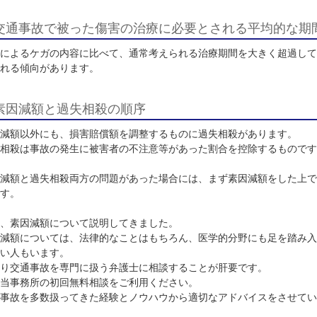
加害者が素因減額を適切であると主張する為には、以下の点
既往歴の有無や、既往症の内容や程度
被害者の既往症が、事故に影響しうる疾患であったり、影響
れる可能性があります。
交通事故で被った傷害の治療に必要とされる
事故によるケガの内容に比べて、通常考えられる治療期間を
断される傾向があります。
素因減額と過失相殺の順序
素因減額以外にも、損害賠償額を調整するものに過失相殺が
過失相殺は事故の発生に被害者の不注意等があった割合を控
素因減額と過失相殺両方の問題があった場合には、まず素因