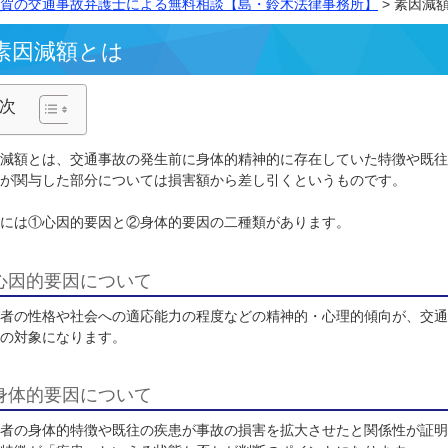
横須賀の交通事故弁護士による無料相談【島・鈴木法律事務
素因減額とは
目次
素因減額とは、交通事故の発生前に身体的精神的に存在して
往症が関与した部分については損害額から差し引くというも
素因には①心因的要因と②身体的要因の二種類があります。
心因的要因について
被害者の性格や社会への適応能力の程度などの精神的・心理
減額の対象になります。