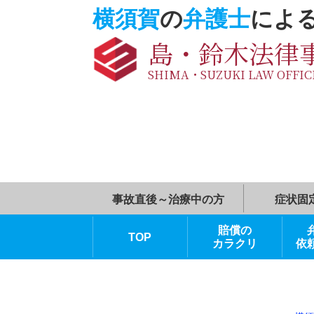
横須賀
の
弁護士
に
島・鈴木法
SHIMA・SUZUKI LAW O
事故直後～治療中の方
賠償の
TOP
カラクリ