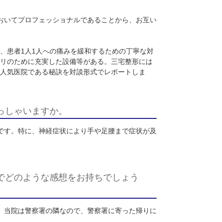
クリニック。ドクター3名、理学療法士3名、看護師5名、全体で
心理的なケアと必要な場合は他の医療分野の専門家への紹介も行
導入したリハビリテーション機能を持ち、患者の“痛み”を取り除
ぞれの分野においてプロフェッショナルであることから、お互
した柔軟な対応、患者
1
人
1
人への痛みを緩和するための丁寧な対
ワーク、リハビリのために充実した設備等がある。三宅整形には
形外科の実態と人気医院である秘訣を対談形式でレポートしま
な方がいらっしゃいますか。
圧倒的に多いです。特に、神経症状により手や足腰まで症状が