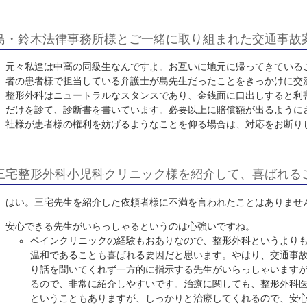
セカンドオピニオンを大切にされていらっし
自院で全てを抱え込むのではなくて、専門外の分野に関
来ることは自院で一生懸命取り組むようにしております
ある交通事故被害者様のケースでは、どの整形外科医院
で、三宅整形さんをご紹介したところ、すぐにその症状
そうですね。その方は数年単位で治療をしていますが、
して治療を続けています。
島・鈴木法律事務所様とご一緒に取り組まれ
元々私達は中高の同級生なんですよ。お互いに地元に帰
者の患者様で担当している弁護士が島先生だったことを
整形外科はニュートラルなスタンスであり、金銭面に口
だけを診て、診断書を書いています。必要以上に賠償額