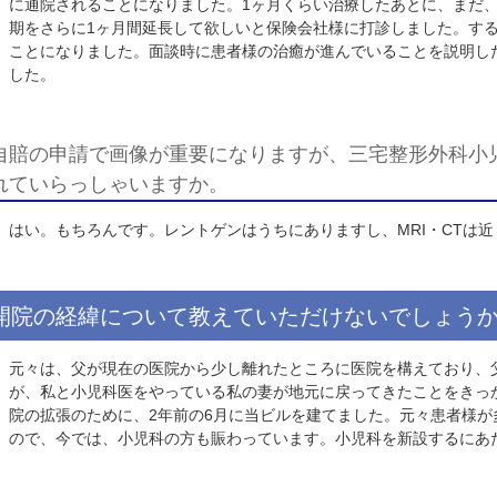
交通事故患者様にそこまでやってくださる病院はなかな
そうですね。あまりないと思いますね。
(
島先生
)
三宅先生にとって島先生の交通事故分野の取
すか。
もちろん、同級生ということもありますが、ここまで腹
患者様の治療の段階について話はされますか
私自身も三宅整形さんに通っていて、来院した時にクラ
よその整形外科医院で保険会社様が支払いを拒否された
に通院されることになりました。
1
ヶ月くらい治療した
期をさらに
1
ヶ月間延長して欲しいと保険会社様に打診
ことになりました。面談時に患者様の治癒が進んでいる
した。