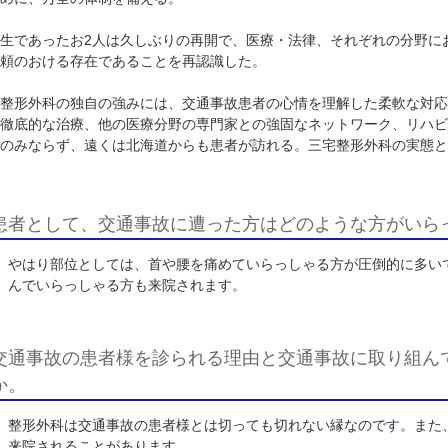
毎日
200
～
300
人以上の来院がある浦賀の三宅整形外科小児科
30人体制で取り組まれている。交通事故被害者には、手厚い
う。また、自院に複数の理学療法士（
PT
）と最新鋭の機器を
くために、万全の体制を備える。
同級生であったお
2
人は久しぶりの再開で、医療・法律、それ
に信頼のおける存在であることを再認識した。
三宅整形外科の独自の強みには、交通事故患者の心情を理解
応と徹底的な治療、他の医療分野の専門家との強固なネット
浦賀のみならず、遠くは北海道からも患者が訪れる。三宅整
す。
患者として、交通事故に遭った方はどのよう
やはり部位としては、首や腰を痛めていらっしゃる方が
んでいらっしゃる方も来院されます。