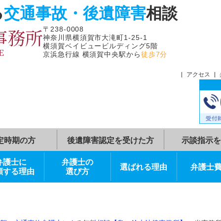
よる
交通事故・後遺障害
相
律事務所
〒238-0008
神奈川県横須賀市大滝町1-25-1
横須賀ベイビュービルディング5階
FFICE
京浜急行線 横須賀中央駅から
徒歩7分
症状固定時期の方
後遺障害認定を受けた方
弁護士に
弁護士の
選ばれる理由
依頼する理由
選び方