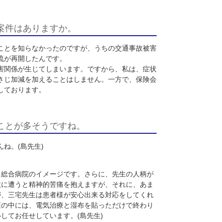
ゃるのですね。
しては、専門とされていらっしゃるところをご紹介し、自院で
。
や総合病院に通っても、原因不明だと診断されていました。そ
が判明しました。
(
島先生
)
昨年よりも少しでも症状が改善していれば、それは良いことだ
た交通事故案件はありますか。
ってきていることを知らなかったのですが、うちの交通事故被
きっかけに交流が再開したんです。
出しすると利害関係が生じてしまいます。ですから、私は、症
が出るようにさじ加減を加えることはしません。一方で、保険