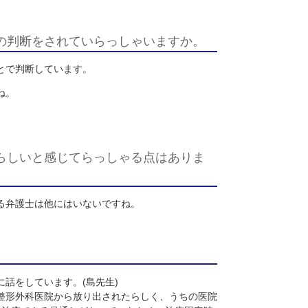
対応をお断りしております。
、喜ばれることが多そうですね。
とはありませんね。
(
島先生
)
。
科というよりも総合病院のイメージです。さらに、先生の人柄が
はり、交通事故に遭うと精神的苦痛を抱えますが、それに、あま
っしゃいますが、三宅先生は患者様が安心出来る対応をしてくれ
も、整形外科医の中には、電気治療と湿布を貼っただけで終わり
れるので、安心してお任せしています。
(
島先生
)
に治療内容の判断をされていらっしゃいますか。
みたりすることで判断しています。