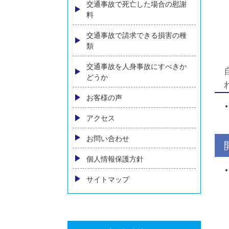
内臓の後遺障害
物損事故の損害賠償
自動車保険の基礎知識
人身事故における慰謝料の相場
とは～増額のためのポイントを
弁護士が解説～
交通事故の示談交渉について
相手方保険会社に弁護士が出て
きた場合の対処
交通事故で死亡した場合の慰謝
料
交通事故で請求できる損害の種