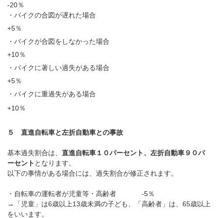
-20％
・バイクの合図が遅れた場合
+5
％
・バイクが合図をしなかった場合
+10
％
・バイクに著しい過失がある場合
+5
％
・バイクに重過失がある場合
+10
％
５ 直進自転車と左折自動車との事故
基本過失割合は、
直進自転車１０パーセント、左折自動車９０パ
ーセント
となります。
以下の事情がある場合には、過失割合が修正されます。
・自転車の運転者が児童等・高齢者
-5
％
→「児童」は
6
歳以上
13
歳未満の子ども、「高齢者」は、
65
歳以上
をいいます。