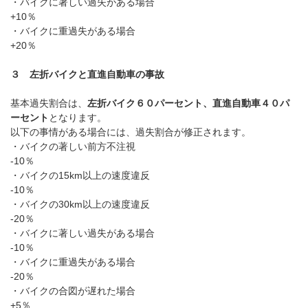
・バイクに著しい過失がある場合
+10％
・バイクに重過失がある場合
+20％
３ 左折バイクと直進自動車の事故
基本過失割合は、
左折バイク６０パーセント、直進自動車４０パ
ーセント
となります。
以下の事情がある場合には、過失割合が修正されます。
・バイクの著しい前方不注視
-10
％
・バイクの
15km
以上の速度違反
-10
％
・バイクの
30km
以上の速度違反
-20
％
・バイクに著しい過失がある場合
-10
％
・バイクに重過失がある場合
-20％
・バイクの合図が遅れた場合
+5
％