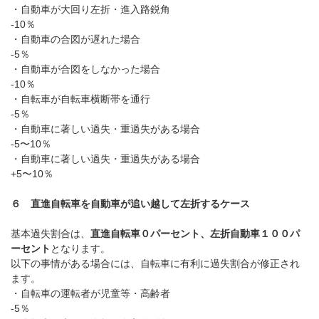
・自動車が大回り左折・進入路鋭角
-10
％
・自動車の合図が遅れた場合
-5
％
・自動車が合図をしなかった場合
-10
％
・自転車が自転車横断帯を通行
-5
％
・自動車に著しい過失・重過失がある場合
-5
〜
10
％
・自動車に著しい過失・重過失がある場合
+5
〜
10
％
６ 直進自転車を自動車が追い越して左折するケース
基本過失割合は、
直進自転車０パーセント、左折自動車１００パ
ーセント
となります。
以下の事情がある場合には、自転車に有利に過失割合が修正され
ます。
・自転車の運転者が児童等・高齢者
-5
％