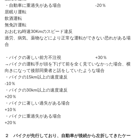
・自動車に重過失がある場合
-20
％
居眠り運転
飲酒運転
無免許運転
おおむね時速
30Km
のスピード違反
過労、病気、薬物などにより正常な運転ができない恐れがある場
合
・バイクの著しい前方不注視
+30
％
→バイクの運転手が頭を下げて前を全く見ていなかった場合、横
向きになって後部同乗者と話をしていたような場合
・バイクの
15km
以上の速度違反
-10
％
・バイクの
30km
以上の速度違反
+20
％
・バイクに著しい過失がある場合
+10
％
・バイクに重過失がある場合
+20
％
２ バイクが先行しており、自動車が後続から左折してきたケー