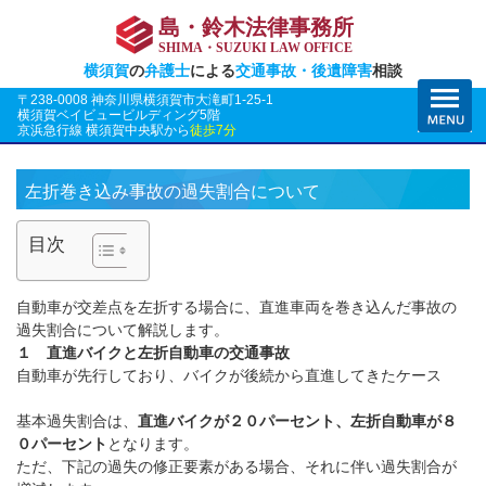
島・鈴木法律事務所
SHIMA・SUZUKI LAW OFFICE
横須賀
の
弁護士
による
交通事故・後遺障害
相談
〒238-0008 神奈川県横須賀市大滝町1-25-1
横須賀ベイビュービルディング5階
京浜急行線 横須賀中央駅から
徒歩7分
左折巻き込み事故の過失割合について
目次
自動車が交差点を左折する場合に、直進車両を巻き込んだ事故の
過失割合について解説します。
１ 直進バイクと左折自動車の交通事故
自動車が先行しており、バイクが後続から直進してきたケース
基本過失割合は、
直進バイクが２０パーセント、左折自動車が８
０パーセント
となります。
ただ、下記の過失の修正要素がある場合、それに伴い過失割合が