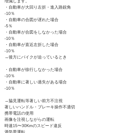
増減します。
・自動車が大回り左折・進入路鋭角
-10
％
・自動車の合図が遅れた場合
-5
％
・自動車が合図をしなかった場合
-10
％
・自動車が直近左折した場合
-10
％
→後方にバイクが迫っているとき
・自動車が徐行しなかった場合
-10
％
・自動車に著しい過失がある場合
-10
％
→脇見運転等著しい前方不注視
著しいハンドル・ブレーキ操作不適切
携帯電話の使用
画像を注視しながらの運転
時速
15
〜
30Km
のスピード違反
酒気帯運転