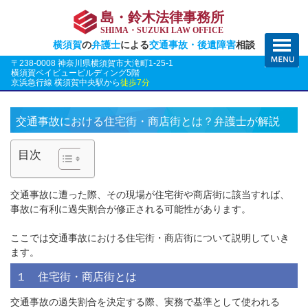
島・鈴木法律事務所
SHIMA・SUZUKI LAW OFFICE
横須賀
の
弁護士
による
交通事故・後遺障害
相談
〒238-0008 神奈川県横須賀市大滝町1-25-1
横須賀ベイビュービルディング5階
京浜急行線 横須賀中央駅から
徒歩7分
交通事故における住宅街・商店街とは？弁護士が解説
目次
交通事故に遭った際、その現場が住宅街や商店街に該当すれば、
事故に有利に過失割合が修正される可能性があります。
ここでは交通事故における住宅街・商店街について説明していき
ます。
１ 住宅街・商店街とは
交通事故の過失割合を決定する際、実務で基準として使われる