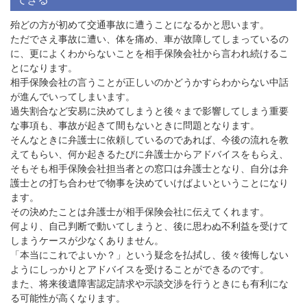
殆どの方が初めて交通事故に遭うことになるかと思います。
ただでさえ事故に遭い、体を痛め、車が故障してしまっているの
に、更によくわからないことを相手保険会社から言われ続けるこ
とになります。
相手保険会社の言うことが正しいのかどうかすらわからない中話
が進んでいってしまいます。
過失割合など安易に決めてしまうと後々まで影響してしまう重要
な事項も、事故が起きて間もないときに問題となります。
そんなときに弁護士に依頼しているのであれば、今後の流れを教
えてもらい、何か起きるたびに弁護士からアドバイスをもらえ、
そもそも相手保険会社担当者との窓口は弁護士となり、自分は弁
護士との打ち合わせで物事を決めていけばよいということになり
ます。
その決めたことは弁護士が相手保険会社に伝えてくれます。
何より、自己判断で動いてしまうと、後に思わぬ不利益を受けて
しまうケースが少なくありません。
「本当にこれでよいか？」という疑念を払拭し、後々後悔しない
ようにしっかりとアドバイスを受けることができるのです。
また、将来後遺障害認定請求や示談交渉を行うときにも有利にな
る可能性が高くなります。