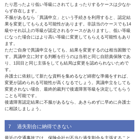
たり思ったより低い等級にされてしまったりするケースは少なか
らず存在します。
不服があるなら「異議申立」という手続きを利用すると、認定結
果を変更してもらえる可能性があります。非該当のケースでも
14
級やそれ以上の等級が認定されるケースがありますし、低い等級
になった場合にはより高い等級に変更してもらえる可能性もあり
ます。
ただご自身で異議申立をしても、結果を変更するのは相当困難で
す。異議申立に対する判断を行うのは当初と同じ自賠責保険であ
り、
1
回目と同じ主張をしても結局は変更を認められないためで
す。
弁護士に依頼して新たな資料を集めるなど綿密な準備をすれば、
変更が認められる可能性が高くなるでしょう。異議申立をしても
変更されない場合、最終的裁判で後遺障害等級を決定してもらう
ことも可能です。
後遺障害認定結果に不服があるなら、あきらめずに早めに弁護士
に相談しましょう。
７ 過失割合に納得できない
最近の交通事故では、保険会社が不当な過失割合を主張すること