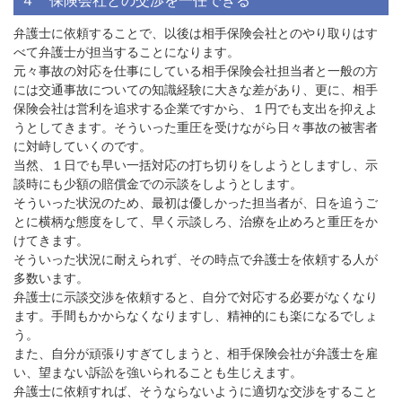
４ 保険会社との交渉を一任できる
弁護士に依頼することで、以後は相手保険会社とのやり取りはす
べて弁護士が担当することになります。
元々事故の対応を仕事にしている相手保険会社担当者と一般の方
には交通事故についての知識経験に大きな差があり、更に、相手
保険会社は営利を追求する企業ですから、１円でも支出を抑えよ
うとしてきます。そういった重圧を受けながら日々事故の被害者
に対峙していくのです。
当然、１日でも早い一括対応の打ち切りをしようとしますし、示
談時にも少額の賠償金での示談をしようとします。
そういった状況のため、最初は優しかった担当者が、日を追うご
とに横柄な態度をして、早く示談しろ、治療を止めろと重圧をか
けてきます。
そういった状況に耐えられず、その時点で弁護士を依頼する人が
多数います。
弁護士に示談交渉を依頼すると、自分で対応する必要がなくなり
ます。手間もかからなくなりますし、精神的にも楽になるでしょ
う。
また、自分が頑張りすぎてしまうと、相手保険会社が弁護士を雇
い、望まない訴訟を強いられることも生じえます。
弁護士に依頼すれば、そうならないように適切な交渉をすること