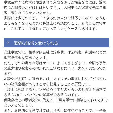
事故後すぐに病院に搬送されて入院なさった場合などには、退院
後にご相談いただければ良いですし、入院中にご家族が先にご相
談に来られてもかまいません。
実際には多くの方が、「できるだけ自分で対応してみて、どうし
ようもなくなったときに弁護士に相談に行こう」と考えるのです
が、これでは「手遅れ」になってしまうケースもあります。
２ 適切な賠償を受けられる
交通事故では、相手保険会社に治療費、休業損害、慰謝料などの
損害賠償金を請求できます。
ただしその内容や金額はケースによってさまざまで、金額も事故
の重大性や被害者のおかれた立場などにより、大きく異なってき
ます。
示談交渉を有利に進めるには、まずはその事案においてどのくら
いの賠償金額がもらえるかを把握することが肝要です。
弁護士に相談すると、状況に応じてどのくらいの賠償金を請求で
きるものか、だいたいの試算ができるものです。
保険会社との示談交渉に備えて、
1
度弁護士に相談しておくと安心
といえるでしょう。
また、最終的な示談交渉では、弁護士に依頼することで、一番高