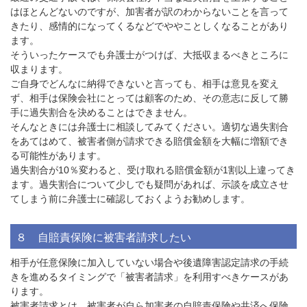
はほとんどないのですが、加害者が訳のわからないことを言って
きたり、感情的になってくるなどでややことしくなることがあり
ます。
そういったケースでも弁護士がつけば、大抵収まるべきところに
収まります。
ご自身でどんなに納得できないと言っても、相手は意見を変え
ず、相手は保険会社にとっては顧客のため、その意志に反して勝
手に過失割合を決めることはできません。
そんなときには弁護士に相談してみてください。適切な過失割合
をあてはめて、被害者側が請求できる賠償金額を大幅に増額でき
る可能性があります。
過失割合が
10
％変わると、受け取れる賠償金額が
1
割以上違ってき
ます。過失割合について少しでも疑問があれば、示談を成立させ
てしまう前に弁護士に確認しておくようお勧めします。
８ 自賠責保険に被害者請求したい
相手が任意保険に加入していない場合や後遺障害認定請求の手続
きを進めるタイミングで「被害者請求」を利用すべきケースがあ
ります。
被害者請求とは、被害者が自ら加害者の自賠責保険や共済へ保険