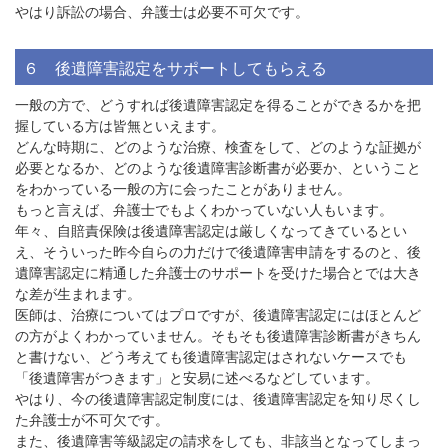
やはり訴訟の場合、弁護士は必要不可欠です。
６ 後遺障害認定をサポートしてもらえる
一般の方で、どうすれば後遺障害認定を得ることができるかを把
握している方は皆無といえます。
どんな時期に、どのような治療、検査をして、どのような証拠が
必要となるか、どのような後遺障害診断書が必要か、ということ
をわかっている一般の方に会ったことがありません。
もっと言えば、弁護士でもよくわかっていない人もいます。
年々、自賠責保険は後遺障害認定は厳しくなってきているとい
え、そういった昨今自らの力だけで後遺障害申請をするのと、後
遺障害認定に精通した弁護士のサポートを受けた場合とでは大き
な差が生まれます。
医師は、治療についてはプロですが、後遺障害認定にはほとんど
の方がよくわかっていません。そもそも後遺障害診断書がきちん
と書けない、どう考えても後遺障害認定はされないケースでも
「後遺障害がつきます」と安易に述べるなどしています。
やはり、今の後遺障害認定制度には、後遺障害認定を知り尽くし
た弁護士が不可欠です。
また、後遺障害等級認定の請求をしても、非該当となってしまっ