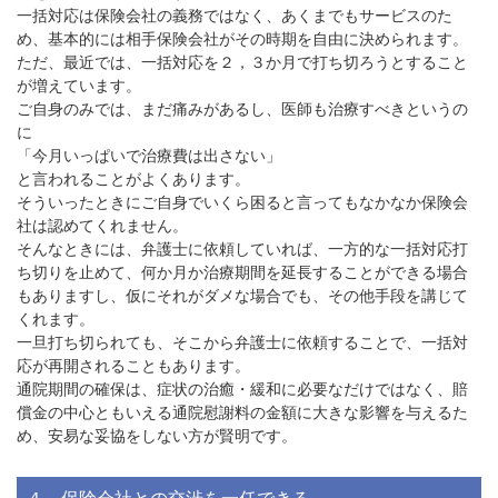
一括対応は保険会社の義務ではなく、あくまでもサービスのた
め、基本的には相手保険会社がその時期を自由に決められます。
ただ、最近では、一括対応を２，３か月で打ち切ろうとすること
が増えています。
ご自身のみでは、まだ痛みがあるし、医師も治療すべきというの
に
「今月いっぱいで治療費は出さない」
と言われることがよくあります。
そういったときにご自身でいくら困ると言ってもなかなか保険会
社は認めてくれません。
そんなときには、弁護士に依頼していれば、一方的な一括対応打
ち切りを止めて、何か月か治療期間を延長することができる場合
もありますし、仮にそれがダメな場合でも、その他手段を講じて
くれます。
一旦打ち切られても、そこから弁護士に依頼することで、一括対
応が再開されることもあります。
通院期間の確保は、症状の治癒・緩和に必要なだけではなく、賠
償金の中心ともいえる通院慰謝料の金額に大きな影響を与えるた
め、安易な妥協をしない方が賢明です。