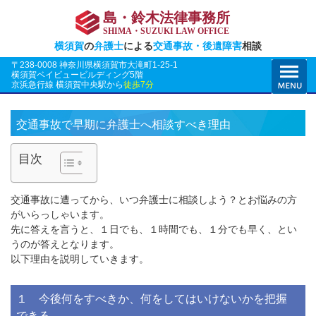
島・鈴木法律事務所
SHIMA・SUZUKI LAW OFFICE
横須賀
の
弁護士
による
交通事故・後遺障害
相談
〒238-0008 神奈川県横須賀市大滝町1-25-1
横須賀ベイビュービルディング5階
京浜急行線 横須賀中央駅から
徒歩7分
交通事故で早期に弁護士へ相談すべき理由
目次
交通事故に遭ってから、いつ弁護士に相談しよう？とお悩みの方
がいらっしゃいます。
先に答えを言うと、１日でも、１時間でも、１分でも早く、とい
うのが答えとなります。
以下理由を説明していきます。
１ 今後何をすべきか、何をしてはいけないかを把握
できる