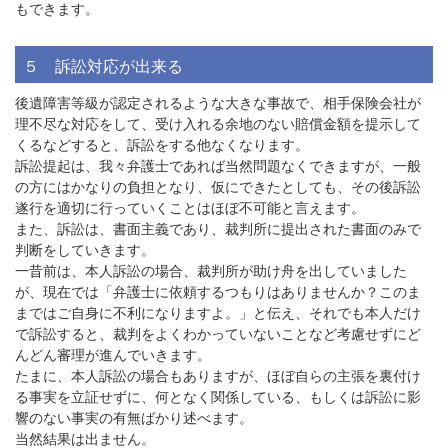
もできます。
５ 訴訟対応が出来る
後遺障害等級が認定されるような大きな事故で、相手保険会社が
理不尽な対応をして、受け入れる余地のない賠償金額を提示して
くるなどすると、訴訟をする他なくなります。
訴訟提起は、我々弁護士であれば当然問題なくできますが、一般
の方にはかなりの負担となり、仮にできたとしても、その後訴訟
遂行を適切に行っていくことはほぼ不可能と言えます。
また、訴訟は、書面主義であり、裁判所に提出された書面のみで
判断をしていきます。
一昔前は、本人訴訟の場合、裁判所が助け舟を出していました
が、現在では「弁護士に依頼するつもりはありませんか？このま
まではご自身に不利になりますよ。」と伝え、それでも本人だけ
で訴訟すると、裁判をよくわかっていないことなど考慮せずにど
んどん審理が進んでいきます。
たまに、本人訴訟の場合もありますが、ほぼ自らの主張を裏付け
る事実を立証せずに、何となく関係している、もしくは訴訟に影
響のない事実の有無ばかり述べます。
当然結果は出ません。