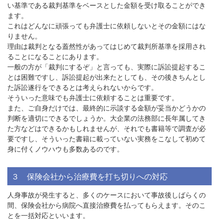
い基準である裁判基準をベースとした金額を受け取ることができ
ます。
これはどんなに頑張っても弁護士に依頼しないとその金額にはな
りません。
理由は裁判となる蓋然性があってはじめて裁判所基準を採用され
ることになることにあります。
一般の方が「裁判にするぞ」と言っても、実際に訴訟提起するこ
とは困難ですし、訴訟提起が出来たとしても、その後きちんとし
た訴訟遂行をできるとは考えられないからです。
そういった意味でも弁護士に依頼することは重要です。
また、ご自身だけでは、最終的に示談する金額が妥当かどうかの
判断を適切にできるでしょうか。大企業の法務部に長年属してき
た方などはできるかもしれませんが、それでも書籍等で調査が必
要ですし、そういった書籍に載っていない実務をこなして初めて
身に付くノウハウも多数あるのです。
３ 保険会社から治療費を打ち切りへの対応
人身事故が発生すると、多くのケースにおいて事故後しばらくの
間、保険会社から病院へ直接治療費を払ってもらえます。そのこ
とを一括対応といいます。