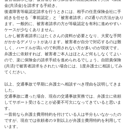
金
(
共済金
)
を請求する手続き。
後遺障害等級認定請求を行うときには、相手の任意保険会社に手
続きを任せる「事前認定」と「被害者請求」の
2
通りの方法があり
ます。一般的に、被害者請求の方が等級認定を有利に進めやすい
ケースが少なくありません。
しかし被害者請求にはたくさんの資料が必要となり、大変な手間
がかかるデメリットがあります。被害者が自分で対応するのは難
しく、ハードルが高いので利用されない方が多いのが現状です。
弁護士に依頼すれば、被害者ご本人はほとんど何もしなくてよい
ので、楽に保険金の請求手続を進められるでしょう。自賠責保険
(
共済
)
で被害者請求をされたい場合には、
1
度弁護士に相談してみ
てください。
以上、交通事故で早期に弁護士へ相談すべき理由を説明してきま
した。
交通事故に遭った場合、現在の交通事故実務では、弁護士に依頼
してサポート受けることが必要不可欠になってきていると思いま
す。
一昔前なら弁護士費用特約を付けている人は半分もいなかったの
ですが、現在では依頼者の９割以上が弁護士費用特約を利用して
います。